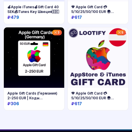
🍎Apple iTunes🍏Gift Card 40
💚 Apple Gift Card 💳
SEK💰iTunes Key Швеция🇸🇪
5/10/25/50/100 EUR 🌍
Германия
₽479
₽617
Купить
Купить
3
5
Apple Gift Cards (Германия)
💚 Apple Gift Card 💳
2–250 EUR | Коды
5/10/25/50/100 EUR 🌍
пополнения
Австрия
₽306
₽617
Купить
Купить