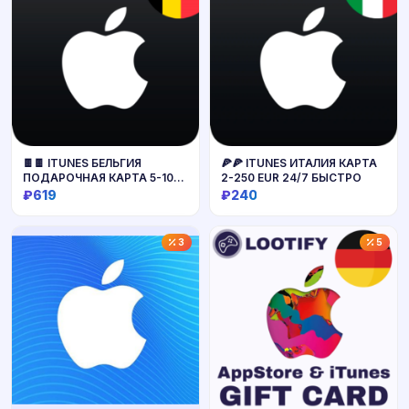
🍫🍫 ITUNES БЕЛЬГИЯ
🍕🍕 ITUNES ИТАЛИЯ КАРТА
ПОДАРОЧНАЯ КАРТА 5-100
2-250 EUR 24/7 БЫСТРО
EUR BE
₽619
₽240
Купить
Купить
3
5