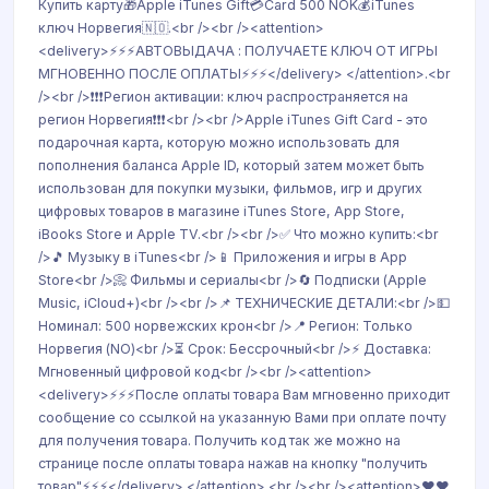
Купить карту🎁Apple iTunes Gift💳Card 500 NOK💰iTunes
ключ Норвегия🇳🇴.<br /><br /><attention>
<delivery>⚡⚡⚡АВТОВЫДАЧА : ПОЛУЧАЕТЕ КЛЮЧ ОТ ИГРЫ
МГНОВЕННО ПОСЛЕ ОПЛАТЫ⚡⚡⚡</delivery> </attention>.<br
/><br />❗❗❗Регион активации: ключ распространяется на
регион Норвегия❗❗❗<br /><br />Apple iTunes Gift Card - это
подарочная карта, которую можно использовать для
пополнения баланса Apple ID, который затем может быть
использован для покупки музыки, фильмов, игр и других
цифровых товаров в магазине iTunes Store, App Store,
iBooks Store и Apple TV.<br /><br />✅ Что можно купить:<br
/>🎵 Музыку в iTunes<br />📱 Приложения и игры в App
Store<br />📀 Фильмы и сериалы<br />🔄 Подписки (Apple
Music, iCloud+)<br /><br />📌 ТЕХНИЧЕСКИЕ ДЕТАЛИ:<br />💵
Номинал: 500 норвежских крон<br />📍 Регион: Только
Норвегия (NO)<br />⏳ Срок: Бессрочный<br />⚡ Доставка:
Мгновенный цифровой код<br /><br /><attention>
<delivery>⚡⚡⚡После оплаты товара Вам мгновенно приходит
сообщение со ссылкой на указанную Вами при оплате почту
для получения товара. Получить код так же можно на
странице после оплаты товара нажав на кнопку "получить
товар"⚡⚡⚡</delivery> </attention>.<br /><br /><attention>❤️❤️