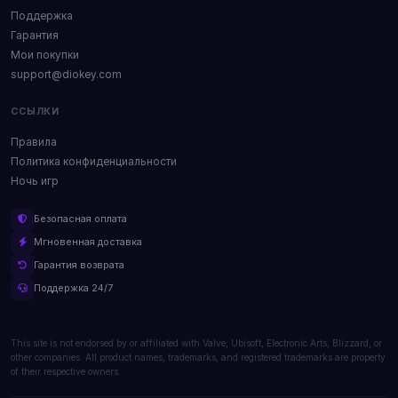
Поддержка
Гарантия
Мои покупки
support@diokey.com
ССЫЛКИ
Правила
Политика конфиденциальности
Ночь игр
Безопасная оплата
Мгновенная доставка
Гарантия возврата
Поддержка 24/7
This site is not endorsed by or affiliated with Valve, Ubisoft, Electronic Arts, Blizzard, or
other companies. All product names, trademarks, and registered trademarks are property
of their respective owners.