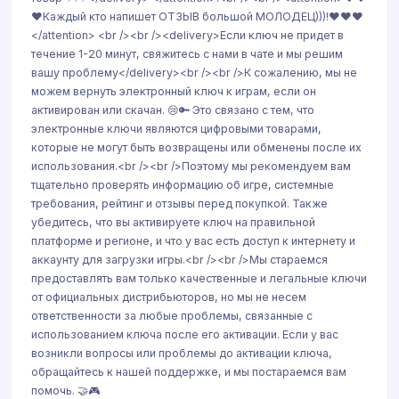
❤️Каждый кто напишет ОТЗЫВ большой МОЛОДЕЦ)))!❤️❤️❤️
</attention> <br /><br /><delivery>Если ключ не придет в
течение 1-20 минут, свяжитесь с нами в чате и мы решим
вашу проблему</delivery><br /><br />К сожалению, мы не
можем вернуть электронный ключ к играм, если он
активирован или скачан. 😢🔑 Это связано с тем, что
электронные ключи являются цифровыми товарами,
которые не могут быть возвращены или обменены после их
использования.<br /><br />Поэтому мы рекомендуем вам
тщательно проверять информацию об игре, системные
требования, рейтинг и отзывы перед покупкой. Также
убедитесь, что вы активируете ключ на правильной
платформе и регионе, и что у вас есть доступ к интернету и
аккаунту для загрузки игры.<br /><br />Мы стараемся
предоставлять вам только качественные и легальные ключи
от официальных дистрибьюторов, но мы не несем
ответственности за любые проблемы, связанные с
использованием ключа после его активации. Если у вас
возникли вопросы или проблемы до активации ключа,
обращайтесь к нашей поддержке, и мы постараемся вам
помочь. 🤝🎮