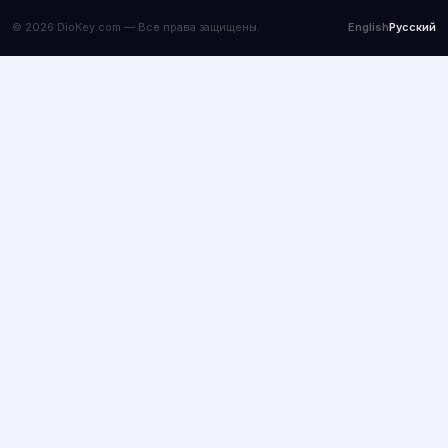
© 2026 DioKey.com — Все права защищены.
English
Русский