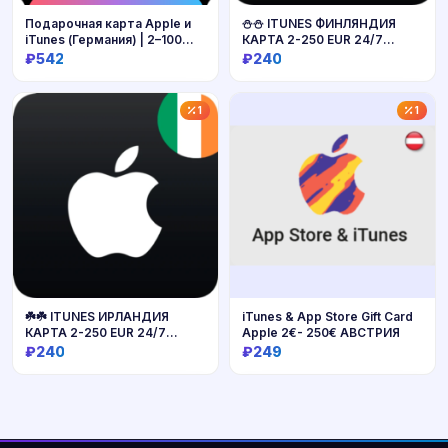
Подарочная карта Apple и
⛄⛄ ITUNES ФИНЛЯНДИЯ
iTunes (Германия) | 2–100
КАРТА 2-250 EUR 24/7
евро
БЫСТРО
₽542
₽240
Купить
Купить
1
1
☘️☘️ ITUNES ИРЛАНДИЯ
iTunes & App Store Gift Card
КАРТА 2-250 EUR 24/7
Apple 2€- 250€ АВСТРИЯ
БЫСТРО
₽240
₽249
Купить
Купить