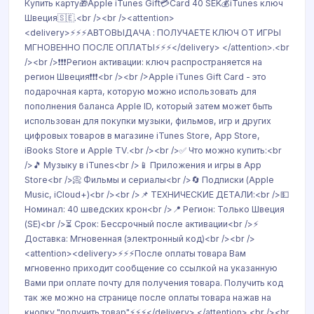
Купить карту🎁Apple iTunes Gift💳Card 40 SEK💰iTunes ключ
Швеция🇸🇪.<br /><br /><attention>
<delivery>⚡⚡⚡АВТОВЫДАЧА : ПОЛУЧАЕТЕ КЛЮЧ ОТ ИГРЫ
МГНОВЕННО ПОСЛЕ ОПЛАТЫ⚡⚡⚡</delivery> </attention>.<br
/><br />❗❗❗Регион активации: ключ распространяется на
регион Швеция❗❗❗<br /><br />Apple iTunes Gift Card - это
подарочная карта, которую можно использовать для
пополнения баланса Apple ID, который затем может быть
использован для покупки музыки, фильмов, игр и других
цифровых товаров в магазине iTunes Store, App Store,
iBooks Store и Apple TV.<br /><br />✅ Что можно купить:<br
/>🎵 Музыку в iTunes<br />📱 Приложения и игры в App
Store<br />📀 Фильмы и сериалы<br />🔄 Подписки (Apple
Music, iCloud+)<br /><br />📌 ТЕХНИЧЕСКИЕ ДЕТАЛИ:<br />💵
Номинал: 40 шведских крон<br />📍 Регион: Только Швеция
(SE)<br />⏳ Срок: Бессрочный после активации<br />⚡
Доставка: Мгновенная (электронный код)<br /><br />
<attention><delivery>⚡⚡⚡После оплаты товара Вам
мгновенно приходит сообщение со ссылкой на указанную
Вами при оплате почту для получения товара. Получить код
так же можно на странице после оплаты товара нажав на
кнопку "получить товар"⚡⚡⚡</delivery> </attention>.<br /><br