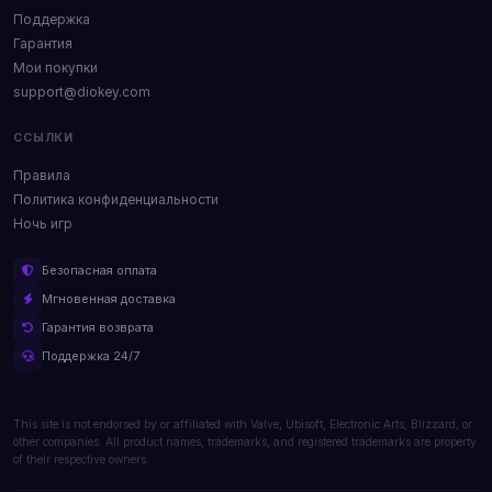
Поддержка
Гарантия
Мои покупки
support@diokey.com
ССЫЛКИ
Правила
Политика конфиденциальности
Ночь игр
Безопасная оплата
Мгновенная доставка
Гарантия возврата
Поддержка 24/7
This site is not endorsed by or affiliated with Valve, Ubisoft, Electronic Arts, Blizzard, or
other companies. All product names, trademarks, and registered trademarks are property
of their respective owners.