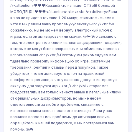
/><attention>❤️❤️❤️Каждый кто напишет ОТЗЫВ большой
МОЛОДЕЦ)))!❤️❤️❤️</attention> <br /><br /><delivery>Если
ключ не придет в течение 1-20 минут, свяжитесь с нами в
чате и мы решим вашу проблему</delivery><br /><br />К
сожалению, мы не можем вернуть электронный ключ к
играм, если он активирован или скачан. 😢🔑 Это связано с
тем, что электронные ключи являются цифровыми товарами,
которые не могут быть возвращены или обменены после их
использования.<br /><br />Поэтому мы рекомендуем вам
тщательно проверять информацию об игре, системные
требования, рейтинг и отзывы перед покупкой. Также
убедитесь, что вы активируете ключ на правильной
платформе и регионе, и что у вас есть доступ к интернету и
аккаунту для загрузки игры.<br /><br />Мы стараемся
предоставлять вам только качественные и легальные ключи
от официальных дистрибьюторов, но мы не несем
ответственности за любые проблемы, связанные с
использованием ключа после его активации. Если у вас
возникли вопросы или проблемы до активации ключа,
обращайтесь к нашей поддержке, и мы постараемся вам
помочь. 🤝🎮