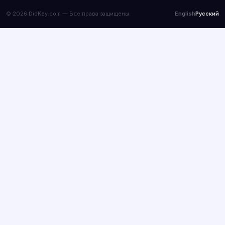
© 2026 DioKey.com — Все права защищены.
English
Русский