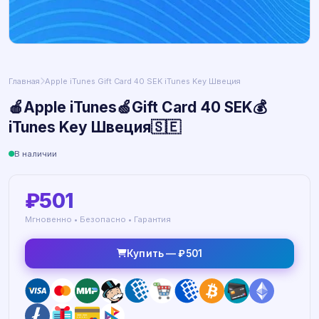
Главная
Apple iTunes Gift Card 40 SEK iTunes Key Швеция
🍎Apple iTunes🍏Gift Card 40 SEK💰
iTunes Key Швеция🇸🇪
В наличии
₽501
Мгновенно • Безопасно • Гарантия
Купить — ₽501