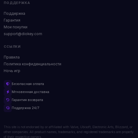
ПОДДЕРЖКА
Поддержка
Гарантия
Мои покупки
support@diokey.com
ССЫЛКИ
Правила
Политика конфиденциальности
Ночь игр
Безопасная оплата
Мгновенная доставка
Гарантия возврата
Поддержка 24/7
This site is not endorsed by or affiliated with Valve, Ubisoft, Electronic Arts, Blizzard, or
other companies. All product names, trademarks, and registered trademarks are property
of their respective owners.