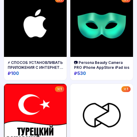
⚡️ СПОСОБ УСТАНОВЛИВАТЬ
📷 Persona Beauty Camera
ПРИЛОЖЕНИЯ С ИНТЕРНЕТА
PRO iPhone AppStore iPad ios
НА IOS
₽100
₽530
Купить
Купить
1
1