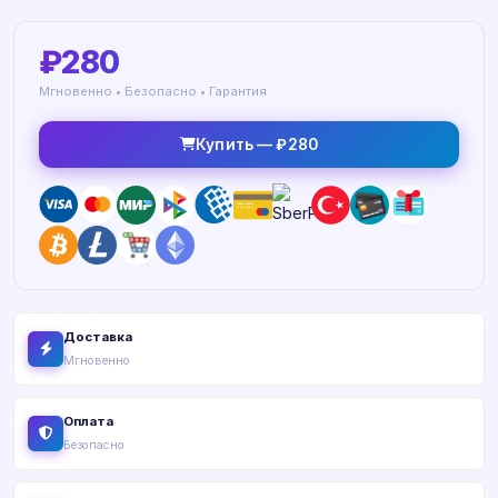
₽280
Мгновенно • Безопасно • Гарантия
Купить — ₽280
Доставка
Мгновенно
Оплата
Безопасно