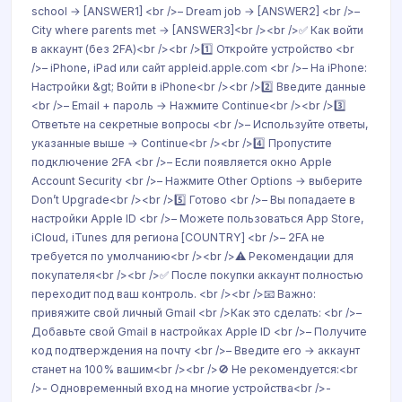
school → [ANSWER1] <br />– Dream job → [ANSWER2] <br />–
City where parents met → [ANSWER3]<br /><br />✅ Как войти
в аккаунт (без 2FA)<br /><br />1️⃣ Откройте устройство <br
/>– iPhone, iPad или сайт appleid.apple.com <br />– На iPhone:
Настройки &gt; Войти в iPhone<br /><br />2️⃣ Введите данные
<br />– Email + пароль → Нажмите Continue<br /><br />3️⃣
Ответьте на секретные вопросы <br />– Используйте ответы,
указанные выше → Continue<br /><br />4️⃣ Пропустите
подключение 2FA <br />– Если появляется окно Apple
Account Security <br />– Нажмите Other Options → выберите
Don’t Upgrade<br /><br />5️⃣ Готово <br />– Вы попадаете в
настройки Apple ID <br />– Можете пользоваться App Store,
iCloud, iTunes для региона [COUNTRY] <br />– 2FA не
требуется по умолчанию<br /><br />⚠️ Рекомендации для
покупателя<br /><br />✅ После покупки аккаунт полностью
переходит под ваш контроль. <br /><br />📧 Важно:
привяжите свой личный Gmail <br />Как это сделать: <br />–
Добавьте свой Gmail в настройках Apple ID <br />– Получите
код подтверждения на почту <br />– Введите его → аккаунт
станет на 100% вашим<br /><br />🚫 Не рекомендуется:<br
/>- Одновременный вход на многие устройства<br />-