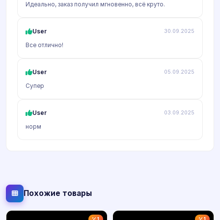
Идеально, заказ получил мгновенно, всё круто.
User
30.09.2025
Все отлично!
User
05.09.2025
Супер
User
03.09.2025
норм
Похожие товары
1
1