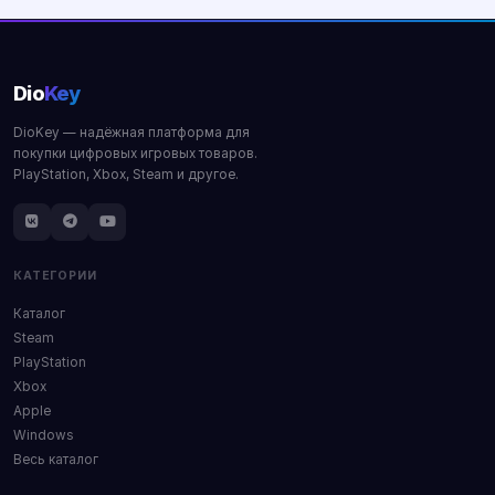
Dio
Key
DioKey — надёжная платформа для
покупки цифровых игровых товаров.
PlayStation, Xbox, Steam и другое.
КАТЕГОРИИ
Каталог
Steam
PlayStation
Xbox
Apple
Windows
Весь каталог