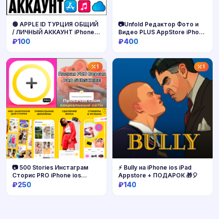
🟢 APPLE ID ТУРЦИЯ ОБЩИЙ
📷Unfold Редактор Фото и
/ ЛИЧНЫЙ АККАУНТ iPhone
Видео PLUS AppStore iPhone
ios AppStore TR ТУРЕЦКИЙ
ios
₽100
₽400
РЕГИОН
Купить
Купить
1
1
📷 500 Stories Инстаграм
⚡️ Bully на iPhone ios iPad
Cторис PRO iPhone ios
Appstore + ПОДАРОК 🎁🎈
AppStore
₽250
₽140
Купить
Купить