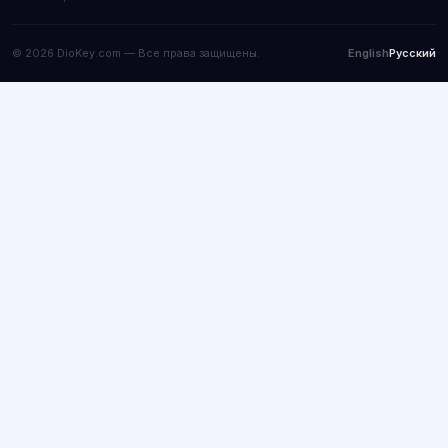
© 2026 DioKey.com — Все права защищены.
English
Русский