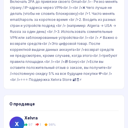
Включать 2FA до привязки своего Gmail<br />- Резко менять
страну / IP-адреса через VPN<br /><br />❌ Чего лучше не
делать (чтобы не словить блокировку)<br />1. Часто менять
email/пароль за короткое время <br />2. Входить из разных
стран и устройств подряд <br /> (например: Algeria → USA →
Russia за один день) <br />3. Использовать сомнительные
VPN или заблокированные устройства<br /><br />📌 Важно о
возврате средств<br />Это цифровой товар. После
корректной выдачи данных аккаунта<br />возврат средств
не предусмотрен, кроме случаев, когда этого<br />требуют
правила площадки.<br /><br />🎁 Бонус<br />Если вы
оставите положительный отзыв о заказе, вы получите<br
/>постоянную скидку 5% на все будущие покупки 💸<br />
<br />⭐⭐⭐ Поддержка Xelvra Store 🔐🧾⚡
О продавце
Xelvra
X
97
1
98%