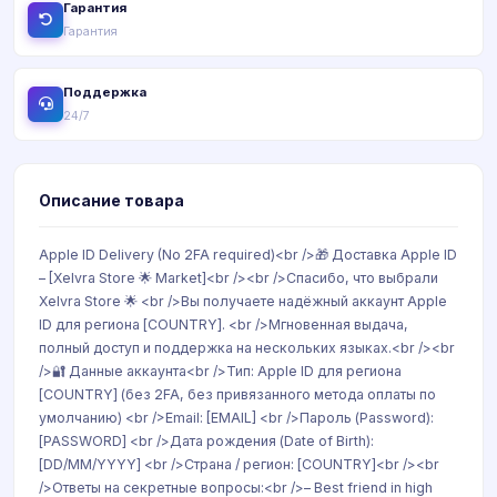
Гарантия
Гарантия
Поддержка
24/7
Описание товара
Apple ID Delivery (No 2FA required)<br />🎁 Доставка Apple ID
– [Xelvra Store 🌟 Market]<br /><br />Спасибо, что выбрали
Xelvra Store 🌟 <br />Вы получаете надёжный аккаунт Apple
ID для региона [COUNTRY]. <br />Мгновенная выдача,
полный доступ и поддержка на нескольких языках.<br /><br
/>🔐 Данные аккаунта<br />Тип: Apple ID для региона
[COUNTRY] (без 2FA, без привязанного метода оплаты по
умолчанию) <br />Email: [EMAIL] <br />Пароль (Password):
[PASSWORD] <br />Дата рождения (Date of Birth):
[DD/MM/YYYY] <br />Страна / регион: [COUNTRY]<br /><br
/>Ответы на секретные вопросы:<br />– Best friend in high