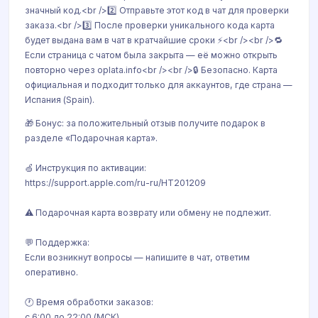
значный код.<br />2️⃣ Отправьте этот код в чат для проверки
заказа.<br />3️⃣ После проверки уникального кода карта
будет выдана вам в чат в кратчайшие сроки ⚡<br /><br />🔁
Если страница с чатом была закрыта — её можно открыть
повторно через oplata.info<br /><br />🔒 Безопасно. Карта
официальная и подходит только для аккаунтов, где страна —
Испания (Spain).
🎁 Бонус: за положительный отзыв получите подарок в
разделе «Подарочная карта».
🍏 Инструкция по активации:
https://support.apple.com/ru-ru/HT201209
⚠️ Подарочная карта возврату или обмену не подлежит.
💬 Поддержка:
Если возникнут вопросы — напишите в чат, ответим
оперативно.
🕐 Время обработки заказов:
с 6:00 до 22:00 (МСК).