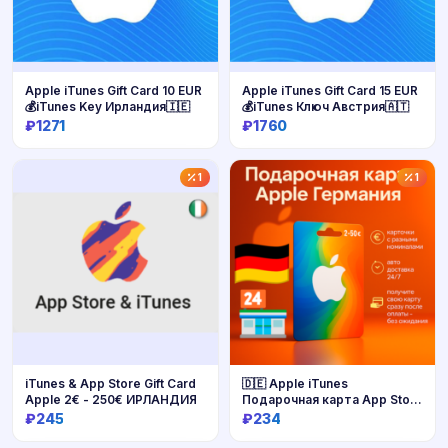
Apple iTunes Gift Card 10 EUR
Apple iTunes Gift Card 15 EUR
💰iTunes Key Ирландия🇮🇪
💰iTunes Ключ Австрия🇦🇹
₽1271
₽1760
Купить
Купить
1
1
iTunes & App Store Gift Card
🇩🇪 Apple iTunes
Apple 2€ - 250€ ИРЛАНДИЯ
Подарочная карта App Store
Германия 2-200 EUR
₽245
₽234
МГНОВЕННО