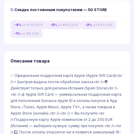
Скидка постоянным покупателям — 5G STORE
-4%
от ₽161,859
-3%
от ₽80,929
-2%
от ₽40,465
-1%
от ₽8,093
Описание товара
✅ Официальная подарочная карта Apple (Apple Gift Card)<br
/>⚡ Быстрая выдача после обработки заказа<br />🌍
Действует только для региона Испания (Spain Store)<br />
<br />🍏 Apple Gift Card — универсальная подарочная карта
для пополнения баланса Apple ID и оплаты покупок в App
Store, iTunes, Apple Music, Apple TV+, а также товаров в
Apple Store (онлайн).<br /><br />⭐ Вы получите:<br
/>Подарочную карту Apple номиналом от 2 до 250 EUR
(Испания) — выберите нужную сумму при покупке.<br /><br
/>1️⃣ После оплаты откроется чат и появится уникальный 16-