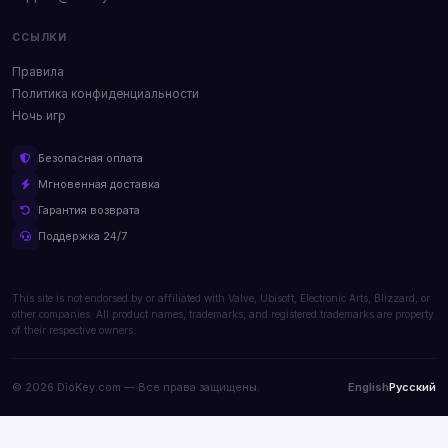
ССЫЛКИ
Правила
Политика конфиденциальности
Ночь игр
Безопасная оплата
Мгновенная доставка
Гарантия возврата
Поддержка 24/7
This site is not endorsed by or affiliated with Valve, Ubisoft, Electronic Arts, Blizzard, or
other companies. All product names, trademarks, and registered trademarks are property
of their respective owners.
© 2026 DioKey.com — Все права защищены.
English
Русский