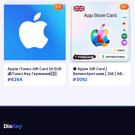
Купить
Купить
3
1
Apple iTunes Gift Card 50 EUR
🟣 Apple Gift Card |
💰iTunes Key Германия🇩🇪
Великобритания | 25£ | АВТО
ВЫДАЧА
₽6264
₽3092
Купить
Купить
Dio
Key