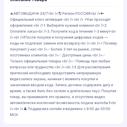
🔥АВТОВЫДАЧА 24/7<br />🌎 Регион РОССИЯ<br />🔑
Официальный ключ активации <br /><br />📌Как проходит
оформление:<br />1. Выберите нужный номинал<br />2.
Оплатите заказ<br />3. Получите код в течение 1-3 минут<br
/><br />❗️После покупки и получения цифровых кодов —
коды не подлежат замене или возврату<br /><br />⚡️ Почему
покупают у нас:<br />✅ Более 3 лет на рынке, сотни
постоянных клиентов.<br />✅ Доступные цены.<br />✅
Только официальные товары.<br />✅ Помощь при любых
вопросах или трудностях.<br /><br />❗️ Для рассмотрения
претензий необходимо предоставить непрерывную
видеозапись экрана, начиная с момента покупки и
заканчивая вводом кода. Запись должна содержать дату и
время, а также быть без склеек и длительных пауз. Покупая
товар, вы принимаете это правило, и отсутствие видео
автоматически исключает возможность подачи жалобы ❗️<br
/><br />👤 Поддержка онлайн ежедневно с 9:00 до 00:00
МСК.