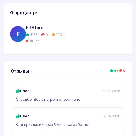
О продавце
FGStore
F
4185
0
100%
Offline
Отзывы
46
0
User
02.04.2026
Спасибо. Все быстро и оперативно.
User
02.04.2026
Код прислали через 3 мин, все работает