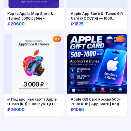
Карта Apple (App Store &
Apple App Store & iTunes Gift
iTunes) 5000 рублей
Card (РОССИЯ) — 1000
РУБЛЕЙ
₽20600
₽1825
Купить
Купить
1
1
✅ Подарочная карта Apple
Apple Gift Card Россия 500–
iTunes (RU) 3000 руб. ЦЕНА
7000 RUB | App Store | Код |
🔥
Автовыдача 24/7
₽26000
₽1050
Купить
Купить