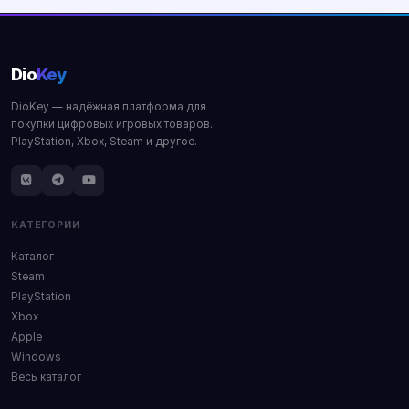
Dio
Key
DioKey — надёжная платформа для
покупки цифровых игровых товаров.
PlayStation, Xbox, Steam и другое.
КАТЕГОРИИ
Каталог
Steam
PlayStation
Xbox
Apple
Windows
Весь каталог