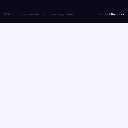
© 2026 DioKey.com — Все права защищены.
English
Русский