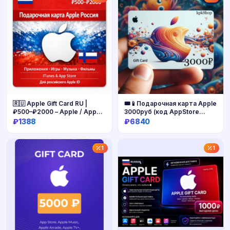
🇷🇺 Apple Gift Card RU |
🎟📱Подарочная карта Apple
₽500–₽2000 – Apple / App
3000руб (код AppStore
Store / iTunes – Apple ID
3000)
₽1388
₽6840
Россия
Купить
Купить
1
1