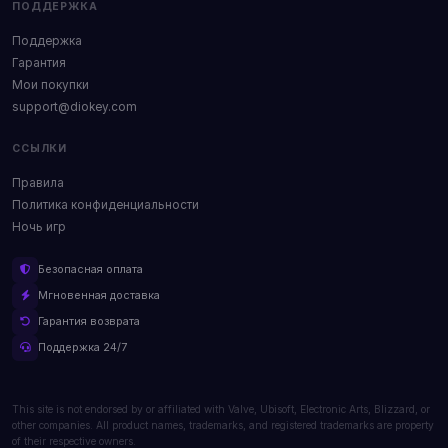
ПОДДЕРЖКА
Поддержка
Гарантия
Мои покупки
support@diokey.com
ССЫЛКИ
Правила
Политика конфиденциальности
Ночь игр
Безопасная оплата
Мгновенная доставка
Гарантия возврата
Поддержка 24/7
This site is not endorsed by or affiliated with Valve, Ubisoft, Electronic Arts, Blizzard, or
other companies. All product names, trademarks, and registered trademarks are property
of their respective owners.