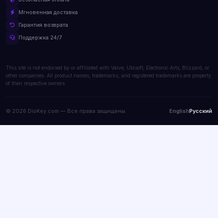
Мгновенная доставка
Гарантия возврата
Поддержка 24/7
This site is not endorsed by or affiliated with Valve, Ubisoft, Electronic Arts, Blizzard, or
other companies. All product names, trademarks, and registered trademarks are property
of their respective owners.
© 2026 DioKey.com — Все права защищены.
English
Русский