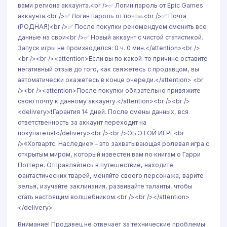
вами региона аккаунта.<br />✅ Логин пароль от Epic Games
аккаунта.<br />✅ Логин пароль от почты.<br />✅ Почта
(РОДНАЯ)<br />✅ После покупки рекомендуем сменить все
данные на свои<br />✅ Новый аккаунт с чистой статистикой.
Запуск игры не производился: 0 ч. 0 мин.</attention><br />
<br /><br /><attention>Если вы по какой-то причине оставите
негативный отзыв до того, как свяжетесь с продавцом, вы
автоматически окажетесь в конце очереди.</attention> <br
/><br /><attention>После покупки обязательно привяжите
свою почту к данному аккаунту.</attention><br /><br />
<delivery>❗Гарантия 14 дней. После смены данных, вся
ответственность за аккаунт переходит на
покупателя❗</delivery><br /><br />ОБ ЭТОЙ ИГРЕ<br
/>«Хогвартс. Наследие» – это захватывающая ролевая игра с
открытым миром, который известен вам по книгам о Гарри
Поттере. Отправляйтесь в путешествие, находите
фантастических тварей, меняйте своего персонажа, варите
зелья, изучайте заклинания, развивайте таланты, чтобы
стать настоящим волшебником.<br /><br /></attention>
</delivery>
Внимание! Продавец не отвечает за технические проблемы