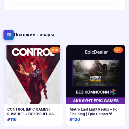
Похожие товары
10
5
CONTROL [EPIC GAMES]
Metro Last Light Redux + For
RU/MULTI + ПОЖИЗНЕННАЯ
The King | Epic Games 💚
ГАРАНТИЯ
₽116
₽120