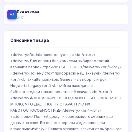
Поддержка
24/7
Описание товара
<delivery>Dorinis приветствует вас!<br /><br />
<delivery>Для оплаты без комиссии выбираем третий
вариант в первой строчке: СБП | USDT</delivery><br /><br />
<delivery>Почему стоит приобрести наш аккаунт:</delivery>
<br /><br /><attention>Epic Games (на выбор) с игрой
Hogwarts Legacy<br /><br />Игра находится в
библиотеке,вам только остаётся её скачать.<br /><br />
<delivery>⚠️ ВСЕ АККАУНТЫ СОЗДАНЫ НЕ БОТОМ А ЛИЧНО
МНОЮ, ЧТО ДАЁТ ПОЛНУЮ ГАРАНТИЮ ИХ
РАБОТОСПОСОБНОСТИ!⚠️</delivery><br /><br />
<attention>✅ Полный доступ и возможность сменить все
данные на свои. Вы станете первым и единственным
владельцем!<br />✅ Валюта аккаунта: зависит от выбранного