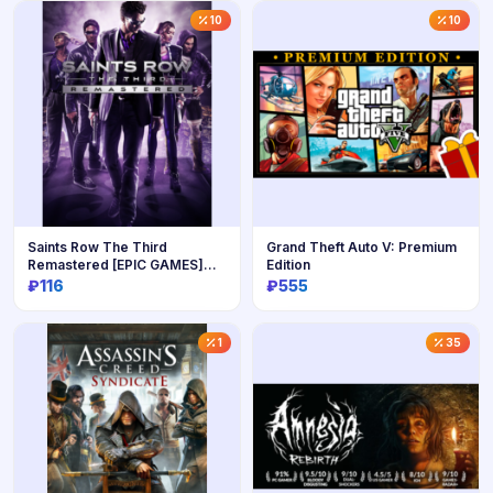
Купить
Купить
10
10
Saints Row The Third
Grand Theft Auto V: Premium
Remastered [EPIC GAMES]
Edition
RU/MULTI
₽116
₽555
Купить
Купить
1
35