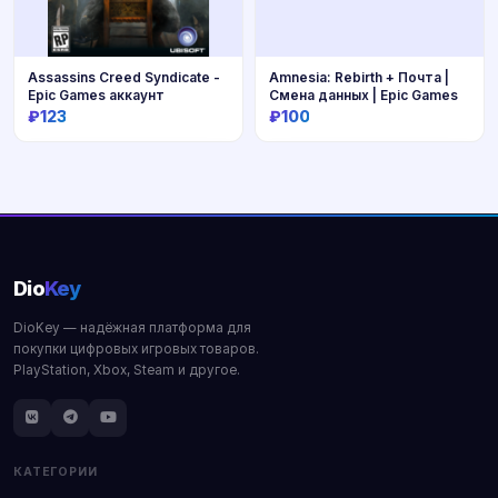
Assassins Creed Syndicate -
Amnesia: Rebirth + Почта |
Epic Games аккаунт
Смена данных | Epic Games
₽123
₽100
Купить
Купить
Dio
Key
DioKey — надёжная платформа для
покупки цифровых игровых товаров.
PlayStation, Xbox, Steam и другое.
КАТЕГОРИИ