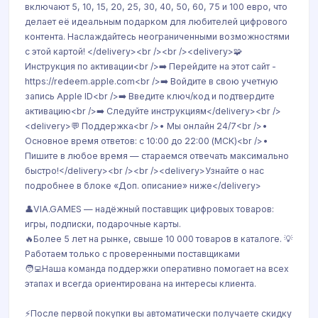
включают 5, 10, 15, 20, 25, 30, 40, 50, 60, 75 и 100 евро, что
делает её идеальным подарком для любителей цифрового
контента. Наслаждайтесь неограниченными возможностями
с этой картой! </delivery><br /><br /><delivery>🧩
Инструкция по активации<br />➡️ Перейдите на этот сайт -
https://redeem.apple.com<br />➡️ Войдите в свою учетную
запись Apple ID<br />➡️ Введите ключ/код и подтвердите
активацию<br />➡️ Следуйте инструкциям</delivery><br />
<delivery>💬 Поддержка<br />• Мы онлайн 24/7<br />•
Основное время ответов: с 10:00 до 22:00 (МСК)<br />•
Пишите в любое время — стараемся отвечать максимально
быстро!</delivery><br /><br /><delivery>Узнайте о нас
подробнее в блоке «Доп. описание» ниже</delivery>
👤VIA.GAMES — надёжный поставщик цифровых товаров:
игры, подписки, подарочные карты.
🔥Более 5 лет на рынке, свыше 10 000 товаров в каталоге. 💡
Работаем только с проверенными поставщиками
🧑‍💻Наша команда поддержки оперативно помогает на всех
этапах и всегда ориентирована на интересы клиента.
⚡После первой покупки вы автоматически получаете скидку