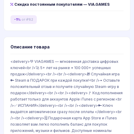
Скидка постоянным покупателям — VIA.GAMES
-1%
от ₽82
Описание товара
<delivery>💚 VIAGAMES — мгновенная доставка цифровых
ключей<br />🚀 5+ лет на рынке • 100 000+ успешных
продаж</delivery><br /><br /><delivery>🎁 Случайная игра
🔑 Steam в ПОДАРОК при каждой покупке!<br />• Оставьте
положительный отзыв и получите случайную Steam-игру в
подарок</delivery><br /><br /><delivery>🚩 Код пополнения
работает только для аккаунтов Apple iTunes с регионом:<br
/>✅ ИСПАНИЯ</delivery><br /><br /><delivery>🔑 Ключ
выдаётся автоматически сразу после оплаты </delivery><br
/><br /><delivery>🗒️ Подарочная карта App Store и iTunes
позволяет вам легко пополнить баланс для покупок
приложений, музыки и фильмов. Доступные номиналы