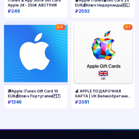
iTunes & App Store Gift Card
🍎Apple iTunes🍏Gift Card 20
Apple 2€- 250€ АВСТРИЯ
EUR💰Ключ Нидерланды🇳🇱
₽249
₽2592
Купить
Купить
3
1
🎁Apple iTunes Gift Card 10
🍎 APPLE ПОДАРОЧНАЯ
EUR💰Ключ Португалия🇵🇹
КАРТА | UK Великобритания
| 15 - 100 GBP | АВТОВЫДАЧА
₽1346
₽2081
⚡️
Купить
Купить