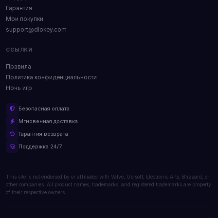
Гарантия
Мои покупки
support@diokey.com
ССЫЛКИ
Правила
Политика конфиденциальности
Ночь игр
Безопасная оплата
Мгновенная доставка
Гарантия возврата
Поддержка 24/7
This site is not endorsed by or affiliated with Valve, Ubisoft, Electronic Arts, Blizzard, or
other companies. All product names, trademarks, and registered trademarks are property
of their respective owners.