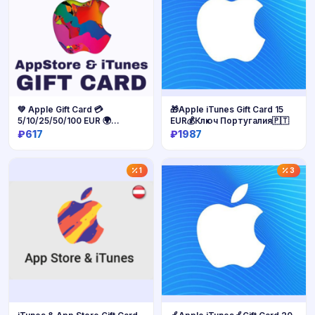
💚 Apple Gift Card 💳
🎁Apple iTunes Gift Card 15
5/10/25/50/100 EUR 🌍
EUR💰Ключ Португалия🇵🇹
Германия
₽617
₽1987
Купить
Купить
1
3