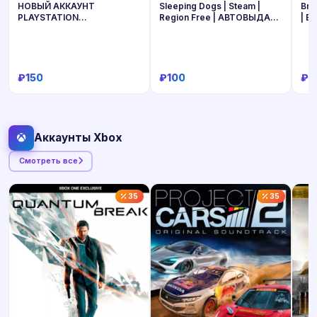
НОВЫЙ АККАУНТ
Sleeping Dogs | Steam |
Bro
PLAYSTATION
Region Free | АВТОВЫДАЧА
| E
наВашиДАННЫЕ—PSN
24/7
ТУРЦИЯ/УКРАИНА/ИНДИЯ/
ТУРЕЦКИ/УКРАИНСКИЙ PS
₽150
₽100
₽1
Купить
Купить
Аккаунты Xbox
Смотреть все
35
35