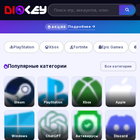
Подробнее
АКЦИЯ
PlayStation
Xbox
Fortnite
Epic Games
Популярные категории
Все категории
Steam
PlayStation
Xbox
Apple
Windows
ChatGPT
Антивирусы
Discord