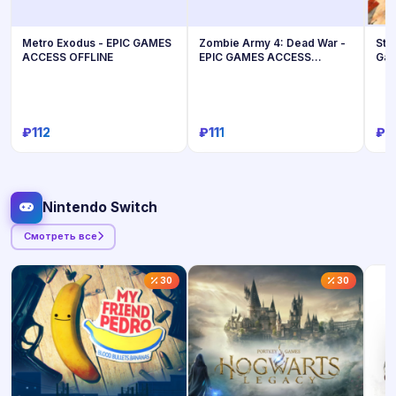
Metro Exodus - EPIC GAMES
Zombie Army 4: Dead War -
Sta
ACCESS OFFLINE
EPIC GAMES ACCESS
Gam
OFFLINE
₽112
₽111
₽1
Купить
Купить
Nintendo Switch
Смотреть все
30
30