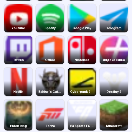
Youtube
Spotify
Google Play
Telegram
Twitch
Office
Nintendo
Яндекс Плюс
Netflix
Baldur's Gate 3
Cyberpunk 2077
Destiny 2
Elden Ring
Forza
Ea Sports FC 24
Minecraft