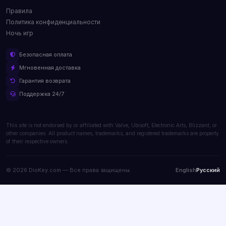
Правила
Политика конфиденциальности
Ночь игр
Безопасная оплата
Мгновенная доставка
Гарантия возврата
Поддержка 24/7
This site is not endorsed by or affiliated with Valve, Ubisoft, Electronic Arts, Blizzard, or
other companies. All product names, trademarks, and registered trademarks are property
of their respective owners.
© 2026 DioKey.com — Все права защищены.
English
Русский