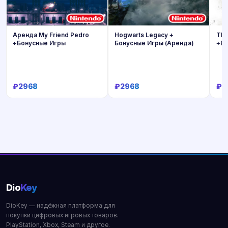
Аренда My Friend Pedro
Hogwarts Legacy +
The
+Бонусные Игры
Бонусные Игры (Аренда)
+Бо
₽2968
₽2968
₽2
Купить
Купить
Dio
Key
DioKey — надёжная платформа для
покупки цифровых игровых товаров.
PlayStation, Xbox, Steam и другое.