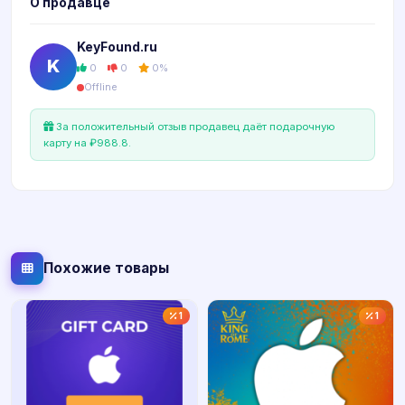
О продавце
KeyFound.ru
K
0
0
0%
Offline
За положительный отзыв продавец даёт подарочную
карту на ₽988.8.
Похожие товары
1
1