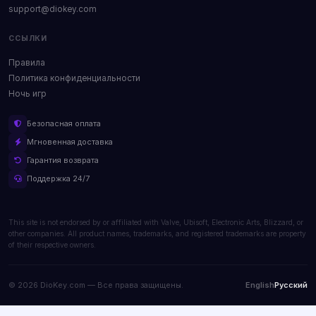
support@diokey.com
ССЫЛКИ
Правила
Политика конфиденциальности
Ночь игр
Безопасная оплата
Мгновенная доставка
Гарантия возврата
Поддержка 24/7
This site is not endorsed by or affiliated with Valve, Ubisoft, Electronic Arts, Blizzard, or
other companies. All product names, trademarks, and registered trademarks are property
of their respective owners.
© 2026 DioKey.com — Все права защищены.
English
Русский