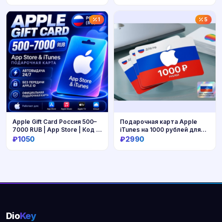
Купить
Купить
1
5
Apple Gift Card Россия 500–
Подарочная карта Apple
7000 RUB | App Store | Код |
iTunes на 1000 рублей для
Автовыдача 24/7
РФ
₽1050
₽2990
Купить
Купить
Dio
Key