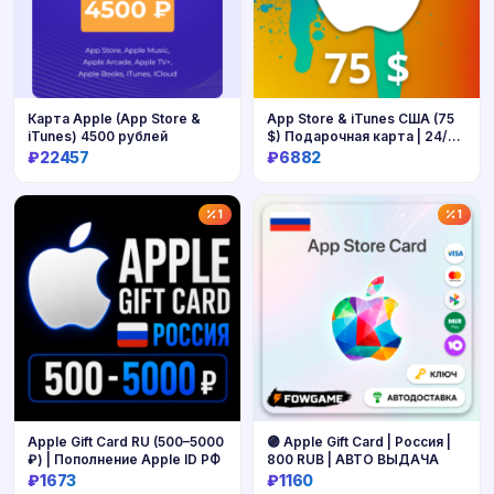
Карта Apple (App Store &
App Store & iTunes США (75
iTunes) 4500 рублей
$) Подарочная карта | 24/7
Автодоставка
₽22457
₽6882
Купить
Купить
1
1
Apple Gift Card RU (500–5000
🟣 Apple Gift Card | Россия |
₽) | Пополнение Apple ID РФ
800 RUB | АВТО ВЫДАЧА
₽1673
₽1160