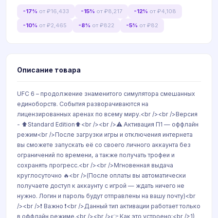
-17%
от ₽16,433
-15%
от ₽8,217
-12%
от ₽4,108
-10%
от ₽2,465
-8%
от ₽822
-5%
от ₽82
Описание товара
UFC 6 – продолжение знаменитого симулятора смешанных
единоборств. События разворачиваются на
лицензированных аренах по всему миру.<br /><br />Версия
- ⬆️Standard Edition⬆️<br /><br />⚠️ Активация П1 — оффлайн
режим<br />После загрузки игры и отключения интернета
вы сможете запускать её со своего личного аккаунта без
ограничений по времени, а также получать трофеи и
сохранять прогресс.<br /><br />Мгновенная выдача
круглосуточно 🔥<br />(После оплаты вы автоматически
получаете доступ к аккаунту с игрой — ждать ничего не
нужно. Логин и пароль будут отправлены на вашу почту)<br
/><br />❗️ Важно ❗️<br />Данный тип активации работает только
в оффлайн режиме.<br /><br />👉 Как это устроено:<br />1)