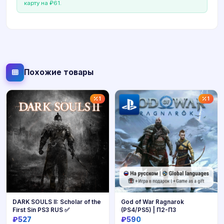
карту на ₽61.
Похожие товары
1
1
DARK SOULS II: Scholar of the
God of War Ragnarok
First Sin PS3 RUS ✅
(PS4/PS5) | П2-П3
₽527
₽590