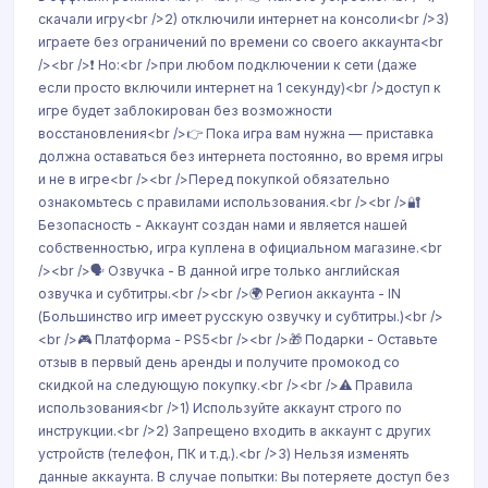
скачали игру<br />2) отключили интернет на консоли<br />3)
играете без ограничений по времени со своего аккаунта<br
/><br />❗ Но:<br />при любом подключении к сети (даже
если просто включили интернет на 1 секунду)<br />доступ к
игре будет заблокирован без возможности
восстановления<br />👉 Пока игра вам нужна — приставка
должна оставаться без интернета постоянно, во время игры
и не в игре<br /><br />Перед покупкой обязательно
ознакомьтесь с правилами использования.<br /><br />🔐
Безопасность - Аккаунт создан нами и является нашей
собственностью, игра куплена в официальном магазине.<br
/><br />🗣️ Озвучка - В данной игре только английская
озвучка и субтитры.<br /><br />🌍 Регион аккаунта - IN
(Большинство игр имеет русскую озвучку и субтитры.)<br />
<br />🎮 Платформа - PS5<br /><br />🎁 Подарки - Оставьте
отзыв в первый день аренды и получите промокод со
скидкой на следующую покупку.<br /><br />⚠️ Правила
использования<br />1) Используйте аккаунт строго по
инструкции.<br />2) Запрещено входить в аккаунт с других
устройств (телефон, ПК и т.д.).<br />3) Нельзя изменять
данные аккаунта. В случае попытки: Вы потеряете доступ без