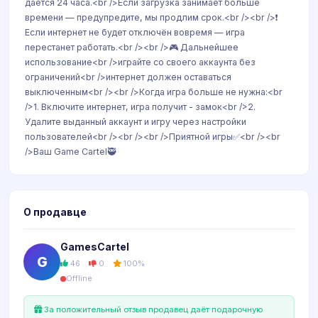
даётся 24 часа.<br />Если загрузка занимает больше
времени — предупредите, мы продлим срок.<br /><br />❗
Если интернет не будет отключён вовремя — игра
перестанет работать.<br /><br />🎮 Дальнейшее
использование<br />играйте со своего аккаунта без
ограничений<br />интернет должен оставаться
выключенным<br /><br />Когда игра больше не нужна:<br
/>1. Включите интернет, игра получит - замок<br />2.
Удалите выданный аккаунт и игру через настройки
пользователей<br /><br /><br />Приятной игры✅<br /><br
/>Ваш Game Cartel🥷
О продавце
GamesCartel
G
46
0
100%
Offline
За положительный отзыв продавец даёт подарочную