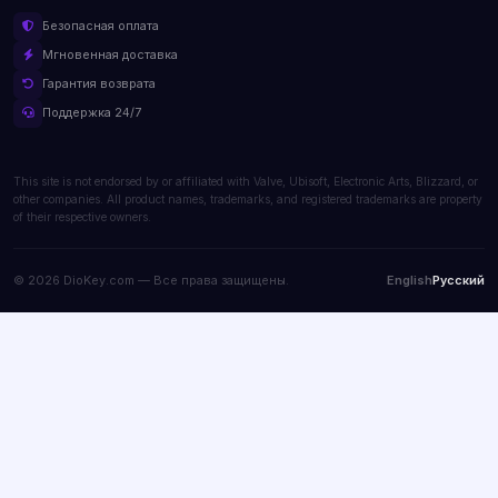
Безопасная оплата
Мгновенная доставка
Гарантия возврата
Поддержка 24/7
This site is not endorsed by or affiliated with Valve, Ubisoft, Electronic Arts, Blizzard, or
other companies. All product names, trademarks, and registered trademarks are property
of their respective owners.
© 2026 DioKey.com — Все права защищены.
English
Русский