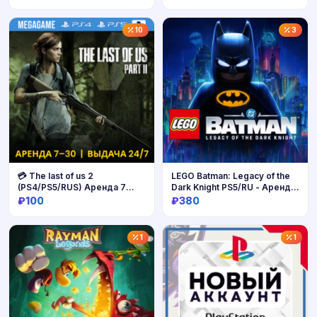
Купить
Купить
10
3
💳 The last of us 2
LEGO Batman: Legacy of the
(PS4/PS5/RUS) Аренда 7
Dark Knight PS5/RU - Аренда
дней
от 7 дней
₽100
₽380
Купить
Купить
1
1