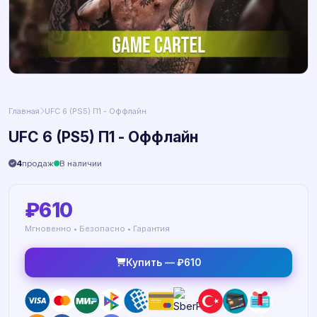
Главная
UFC 6 (PS5) П1 - Оффлайн
UFC 6 (PS5) П1 - Оффлайн
4
продаж
В наличии
₽610
Мгновенно • Безопасно • Гарантия
Купить — ₽610