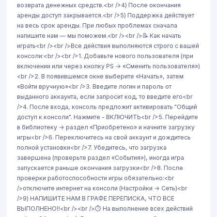
возврата денежных средств.<br />4) После окончания
аренды доступ закрывается.<br />5) Поддержка действует
на весь срок аренды. При любых проблемах сначала
напишите нам — мы поможем.<br /><br />📝 Как начать
играть<br /><br />Все действия выполняются строго с вашей
консоли:<br /><br />1. Добавьте нового пользователя (при
включении или через кнопку PS → «Сменить пользователя»)
<br />2. В появившемся окне выберите «Начать», затем
«Войти вручную»<br />3. Введите логин и пароль от
выданного аккаунта, если запросит код, то введите его<br
/>4. После входа, консоль предложит активировать "Общий
доступ к консоли". Нажмите - ВКЛЮЧИТЬ<br />5. Перейдите
в библиотеку → раздел «Приобретено» и начните загрузку
игры<br />6. Переключитесь на свой аккаунт и дождитесь
полной установки<br />7. Убедитесь, что загрузка
завершена (проверьте раздел «События»), иногда игра
запускается раньше окончания загрузки<br />8. После
проверки работоспособности игры обязательно:<br
/>отключите интернет на консоли (Настройки → Сеть)<br
/>9) НАПИШИТЕ НАМ В ГРАФЕ ПЕРЕПИСКА, ЧТО ВСЕ
ВЫПОЛНЕНО‼️<br /><br />⏱ На выполнение всех действий