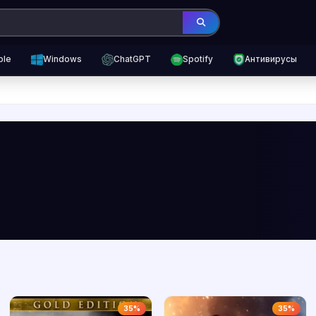
ple
Windows
ChatGPT
Spotify
Антивирусы
35%
35%