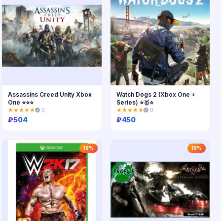
Assassins Creed Unity Xbox
Watch Dogs 2 (Xbox One +
One ⭐⭐⭐
Series) ⭐🥇⭐
★★★★★
0
★★★★★
0
₽
504
₽
450
Купить
Купить
19%
19%