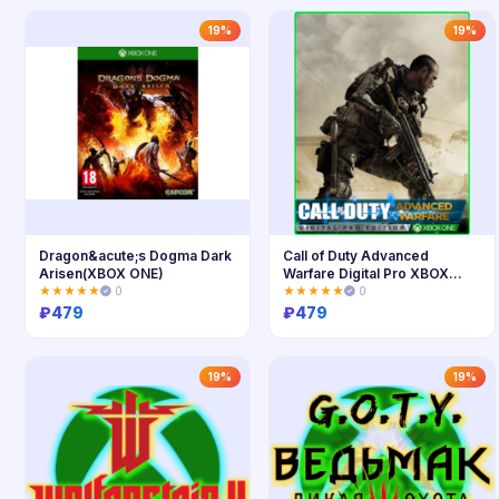
Купить
Купить
19%
19%
Dragon&acute;s Dogma Dark
Call of Duty Advanced
Arisen(XBOX ONE)
Warfare Digital Pro XBOX
ONE
★★★★★
0
★★★★★
0
₽
479
₽
479
Купить
Купить
19%
19%