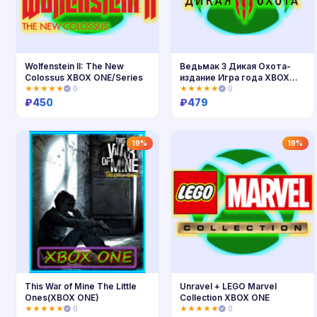
Wolfenstein II: The New
Ведьмак 3 Дикая Охота-
Colossus XBOX ONE/Series
издание Игра года XBOX
ONE
★★★★★
0
★★★★★
0
₽
450
₽
479
Купить
Купить
19%
19%
This War of Mine The Little
Unravel + LEGO Marvel
Ones(XBOX ONE)
Collection XBOX ONE
★★★★★
0
★★★★★
0