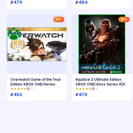
₽
479
₽
484
Купить
Купить
19%
19%
Overwatch Game of the Year
Injustice 2 Ultimate Edition
Edition XBOX ONE/Series
XBOX ONE/Xbox Series X|S
★★★★★
0
★★★★★
0
₽
450
₽
479
Купить
Купить