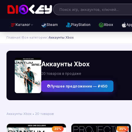
Каталог
Steam
PlayStation
Xbox
Ap
Главная
Все категории
Аккаунты Xbox
Аккаунты Xbox
20 товаров в продаже
Лучшее предложение — ₽450
Аккаунты Xbox • 20 товаров
35%
35%