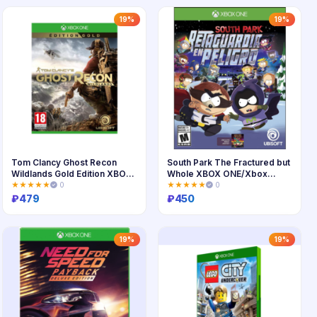
Купить
Купить
19%
19%
Tom Clancy Ghost Recon
South Park The Fractured but
Wildlands Gold Edition XBOX
Whole XBOX ONE/Xbox
ONE
Series
★★★★★
0
★★★★★
0
₽
479
₽
450
Купить
Купить
19%
19%