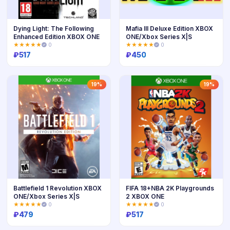
Dying Light: The Following
Mafia III Deluxe Edition XBOX
Enhanced Edition XBOX ONE
ONE/Xbox Series X|S
★★★★★
0
★★★★★
0
₽
517
₽
450
Купить
Купить
19%
19%
Battlefield 1 Revolution XBOX
FIFA 18+NBA 2K Playgrounds
ONE/Xbox Series X|S
2 XBOX ONE
★★★★★
0
★★★★★
0
₽
479
₽
517