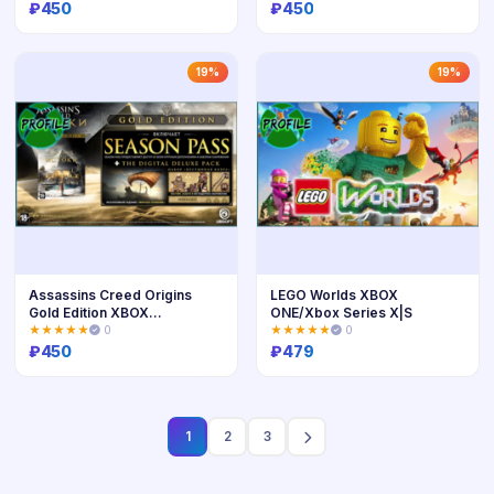
₽
450
₽
450
Купить
Купить
19%
19%
Assassins Creed Origins
LEGO Worlds XBOX
Gold Edition XBOX
ONE/Xbox Series X|S
ONE/Series
★★★★★
0
★★★★★
0
₽
450
₽
479
Купить
Купить
1
2
3