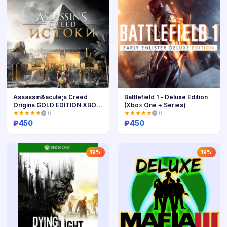
Assassin&acute;s Creed
Battlefield 1 - Deluxe Edition
Origins GOLD EDITION XBOX
(Xbox One + Series)
ONE + SERIES
★★★★★
0
★★★★★
0
₽
450
₽
450
Купить
Купить
19%
19%