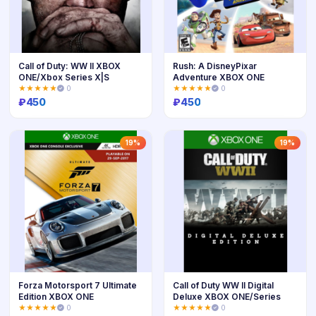
Call of Duty: WW II XBOX
Rush: A DisneyPixar
ONE/Xbox Series X|S
Adventure XBOX ONE
★★★★★
0
★★★★★
0
₽
450
₽
450
Купить
Купить
19%
19%
Forza Motorsport 7 Ultimate
Call of Duty WW II Digital
Edition XBOX ONE
Deluxe XBOX ONE/Series
★★★★★
0
★★★★★
0