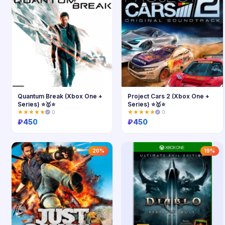
Quantum Break (Xbox One +
Project Cars 2 (Xbox One +
Series) ⭐🥇⭐
Series) ⭐🥇⭐
★★★★★
0
★★★★★
0
₽
450
₽
450
Купить
Купить
20%
19%