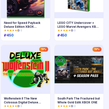
Need for Speed Payback
LEGO CITY Undercover +
Deluxe Edition XBOX
LEGO Marvel Avengers XBOX
ONE/Series
ONE
★★★★★
0
★★★★★
0
₽
450
₽
450
Купить
Купить
19%
19%
Wolfenstein II The New
South Park The Fractured but
Colossus Digital Deluxe
Whole Gold Editi XBOX ONE
XBOX ONE
★★★★★
0
★★★★★
0