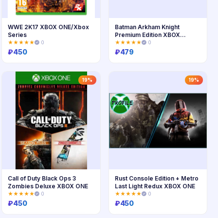
WWE 2K17 XBOX ONE/Xbox
Batman Arkham Knight
Series
Premium Edition XBOX
ONE/Series
★★★★★
0
★★★★★
0
₽
450
₽
479
Купить
Купить
19%
19%
Call of Duty Black Ops 3
Rust Console Edition + Metro
Zombies Deluxe XBOX ONE
Last Light Redux XBOX ONE
★★★★★
0
★★★★★
0
₽
450
₽
450