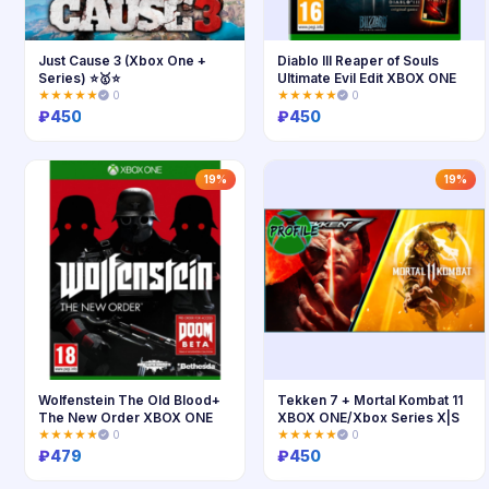
Just Cause 3 (Xbox One +
Diablo III Reaper of Souls
Series) ⭐🥇⭐
Ultimate Evil Edit XBOX ONE
★★★★★
0
★★★★★
0
₽
450
₽
450
Купить
Купить
19%
19%
Wolfenstein The Old Blood+
Tekken 7 + Mortal Kombat 11
The New Order XBOX ONE
XBOX ONE/Xbox Series X|S
★★★★★
0
★★★★★
0
₽
479
₽
450