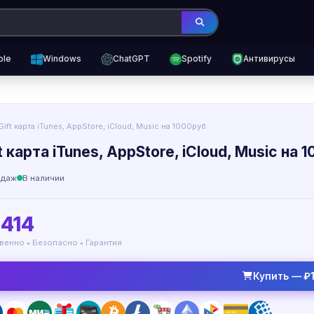
ple
Windows
ChatGPT
Spotify
Антивирусы
Gift карта iTunes, AppStore, iCloud, Music на 1000руб
t карта iTunes, AppStore, iCloud, Music на 
одаж
В наличии
1414
венно • Безопасно • Гарантия
Купить — ₽