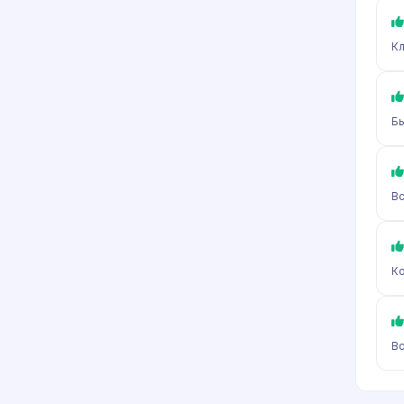
Кл
Бы
Вс
Ко
Вс