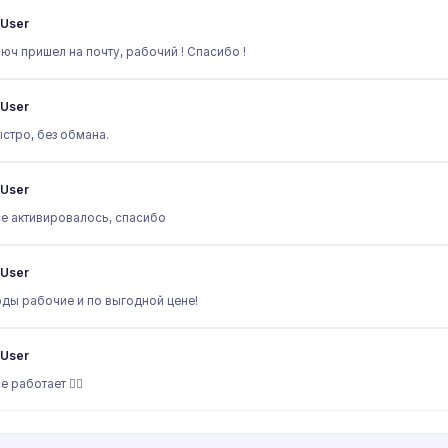
User
юч пришел на почту, рабочий ! Спасибо !
User
стро, без обмана.
User
е активировалось, спасибо
User
ды рабочие и по выгодной цене!
User
е работает 👍🏻