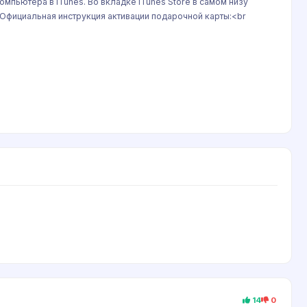
омпьютера в iTunes. Во вкладке iTunes Store в самом низу
/>Официальная инструкция активации подарочной карты:<br
14
0