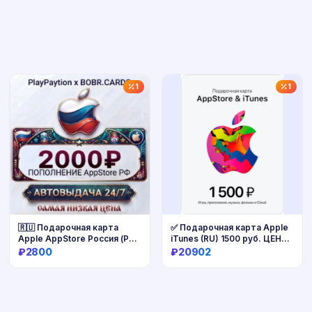
1
1
🇷🇺 Подарочная карта
✅ Подарочная карта Apple
Apple AppStore Россия (РФ
iTunes (RU) 1500 руб. ЦЕНА
рубли) 2000 RUB
🔥
₽2800
₽20902
Купить
Купить