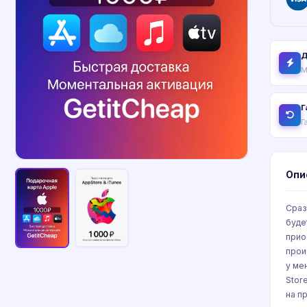
Д
М
Г
Г
Опи
Сраз
буде
прио
прои
у ме
Stor
на п