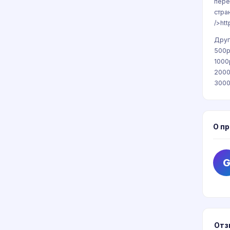
пере
стра
/>ht
Друг
500р
1000
2000
3000
О п
Отз