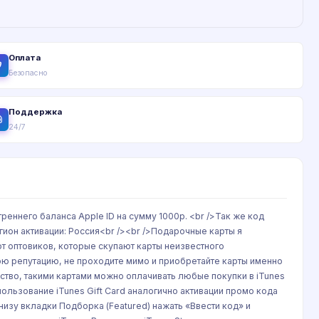
Оплата
Безопасно
Поддержка
24/7
еннего баланса Apple ID на сумму 1000р. <br />Так же код
гион активации: Россия<br /><br />Подарочные карты я
т оптовиков, которые скупают карты неизвестного
ою репутацию, не проходите мимо и приобретайте карты именно
дство, такими картами можно оплачивать любые покупки в iTunes
спользование iTunes Gift Card аналогично активации промо кода
внизу вкладки Подборка (Featured) нажать «Ввести код» и