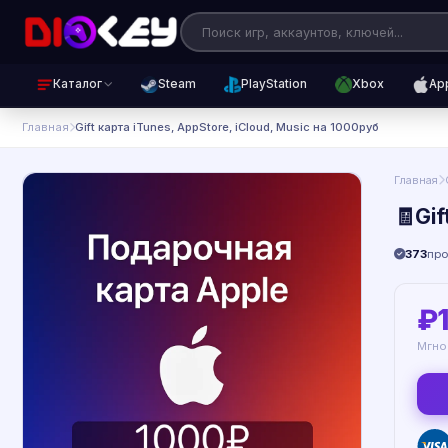
Каталог
Steam
PlayStation
Xbox
Ap
Главная
Gift карта iTunes, AppStore, iCloud, Music на 1000руб
Главная
🧾Gif
373
пр
₽
Мгно