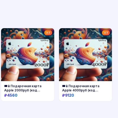
1
1
🎟📱Подарочная карта
🎟📱Подарочная карта
Apple 2000руб (код
Apple 4000руб (код
AppStore 2000)
AppStore 4000)
₽4560
₽9120
Купить
Купить