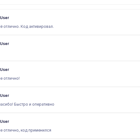
User
ё отлично. Код активировал.
User
User
е отлично!
User
асибо! Быстро и оперативно
User
е отлично, код применился