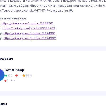
писать код карты.<br /><br />Активировать подарочную карту можно с к
ницы нужно выбрать «Ввести код». И активировать код карты.<br /><br 
tp://support.apple.com/kb/HT1574?viewlocale=ru_RU
ие номиналы карт:
.
https://diokey.com/product/3388701
р.
https://diokey.com/product/3388702
р.
https://diokey.com/product/3424991
р.
https://diokey.com/product/3424992
родавце
GetitCheap
G
120
1
99%
Offline
ывы