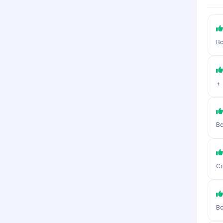
Вс
+
Вс
Сп
Вс