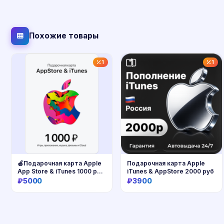
Похожие товары
1
1
🍏Подарочная карта Apple
Подарочная карта Apple
App Store & iTunes 1000 руб
iTunes & AppStore 2000 руб
🔥
₽5000
₽3900
Купить
Купить