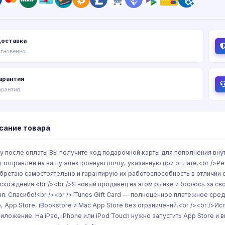
оставка
гновенно
арантия
арантия
сание товара
у после оплаты Вы получите код подарочной карты для пополнения внутр
т отправлен на вашу электронную почту, указанную при оплате.<br />Ре
бретаю самостоятельно и гарантирую их работоспособность в отличии о
схождения.<br /><br />Я новый продавец на этом рынке и борюсь за св
ня. Спасибо!<br /><br />iTunes Gift Card — полноценное платежное сре
e, App Store, iBookstore и Mac App Store без ограничений.<br /><br />И
риложение. На iPad, iPhone или iPod Touch нужно запустить App Store и 