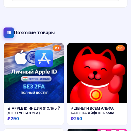
Похожие товары
1
1
🍎 APPLE ID ИНДИЯ (ПОЛНЫЙ
⚡ ДЕНЬГИ ВСЕМ АЛЬФА
ДОСТУП БЕЗ 2FA)
БАНК НА АЙФОН iPhone
НАВСЕГДА ВАШ iPhone ios
АЛЬФАБАНК С ПК
₽290
₽250
AppStore