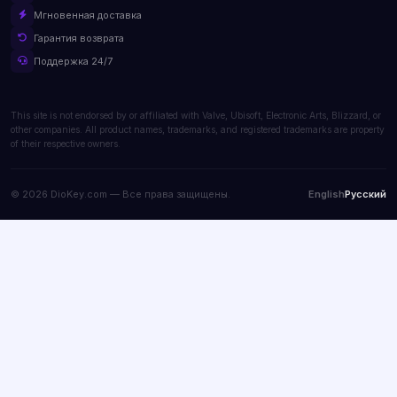
Мгновенная доставка
Гарантия возврата
Поддержка 24/7
This site is not endorsed by or affiliated with Valve, Ubisoft, Electronic Arts, Blizzard, or
other companies. All product names, trademarks, and registered trademarks are property
of their respective owners.
© 2026 DioKey.com — Все права защищены.
English
Русский