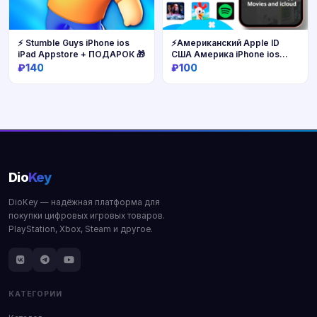
⚡️ Stumble Guys iPhone ios
⚡️Американский Apple ID
iPad Appstore + ПОДАРОК 🎁
США Америка iPhone ios
AppStore
₽140
₽100
Купить
Купить
Dio
Key
DioKey — надёжная платформа для
покупки цифровых игровых товаров.
PlayStation, Xbox, Steam и другое.
КАТЕГОРИИ