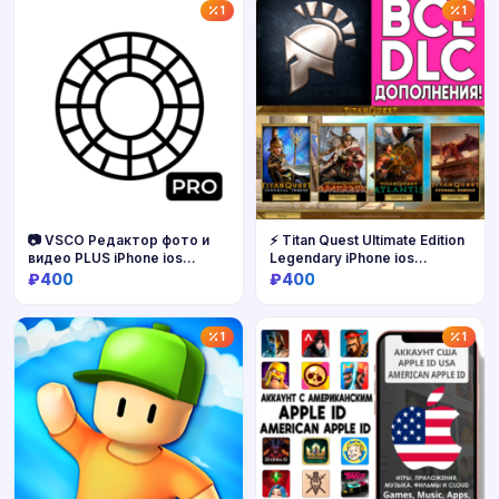
Купить
Купить
1
1
📷 VSCO Редактор фото и
⚡ Titan Quest Ultimate Edition
видео PLUS iPhone ios
Legendary iPhone ios
AppStore
AppStore iPad
₽400
₽400
Купить
Купить
1
1