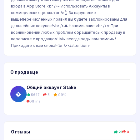
входа в App Store.<br />- Использовать Аккаунты в
коммерческих целях.<br />👆 За нарушение
вышеперечисленных правил вы будете заблокированы для
дальнейших покупок!<br />⚠️ Напоминание:<br />⭐️ При
возникновении любых проблем обращайтесь к продавцу в
переписке с продавцом! Мы всегда рады вам помочь !
Приходите к нам снова!<br /></attention>
О продавце
Общий аккаунт Stake
�
5647
5
99%
Offline
Отзывы
21
0