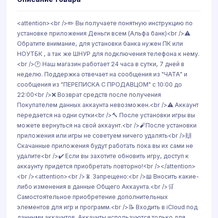
<attention><br />✏️ Вы получаете понятную инструкцию по
установке приложения Деньги всем (Альфа банк)<br />⚠️
Обратите внимание, для установки банка нужен ПК или
НОУТБК , а так же ШНУР для подключения телефона к нему.
<br />🕑 Наш магазин работает 24 часа в сутки, 7 дней в
неделю. Поддержка отвечает на сообщения из "ЧАТА" и
сообщения из "ПЕРЕПИСКА С ПРОДАВЦОМ" с 10:00 до
22:00<br />❌ Возврат средств после получения
Покупателем данных аккаунта невозможен.<br />⚠️ Аккаунт
передается на одни сутки<br />🔨 После установки игры вы
можете вернуться на свой аккаунт.<br />🧨После установки
приложения или игры не советуем ничего удалять<br />🙌
Скачанные приложения будут работать пока вы их сами не
удалите<br />✔️ Если вы захотите обновить игру, доступ к
аккаунту придется приобретать повторно!<br /></attention>
<br /><attention><br />📵 Запрещено:<br />📖 Вносить какие-
либо изменения в данные Общего Аккаунта.<br />🛒
Самостоятельное приобретение дополнительных
элементов для игр и программ.<br />📝 Входить в iCloud под
данными аккаунтов. Аккаунты используются только для