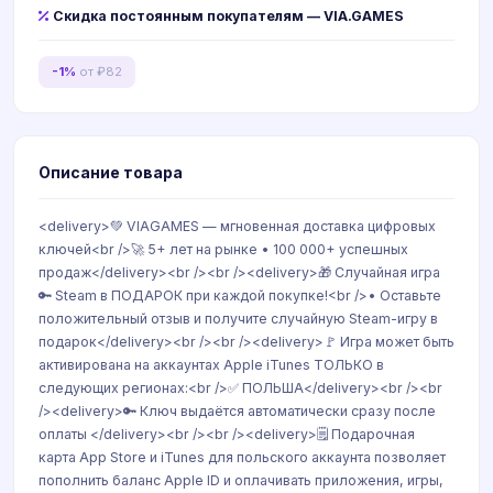
Скидка постоянным покупателям — VIA.GAMES
-1%
от ₽82
Описание товара
<delivery>💚 VIAGAMES — мгновенная доставка цифровых
ключей<br />🚀 5+ лет на рынке • 100 000+ успешных
продаж</delivery><br /><br /><delivery>🎁 Случайная игра
🔑 Steam в ПОДАРОК при каждой покупке!<br />• Оставьте
положительный отзыв и получите случайную Steam-игру в
подарок</delivery><br /><br /><delivery>🚩 Игра может быть
активирована на аккаунтах Apple iTunes ТОЛЬКО в
следующих регионах:<br />✅ ПОЛЬША</delivery><br /><br
/><delivery>🔑 Ключ выдаётся автоматически сразу после
оплаты </delivery><br /><br /><delivery>🗒️ Подарочная
карта App Store и iTunes для польского аккаунта позволяет
пополнить баланс Apple ID и оплачивать приложения, игры,