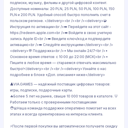
подписки, музыку, фильмы и другой цифровой контент.
Доступные номиналы: 20 PLN, 25 PLN, 50 PLN, 100 PLN, 150
PLN и 200 PLN. Удобный способ быстро пополнить счет в
польском регионе. </delivery><br /><br /><delivery>🧩
Инструкция по активации<br />➡️ Перейдите на этот сайт -
https://redeem.apple.com<br />➡️ Войдите в свою учетную
запись Apple ID<br />➡️ Введите ключ/код и подтвердите
активацию<br />➡️ Следуйте инструкциям</delivery><br />
<delivery>💬 Поддержка<br />• Мы онлайн 24/7<br />•
Основное время ответов: с 10:00 до 22:00 (МСК)<br />•
Пишите в любое время — стараемся отвечать максимально
быстро!</delivery><br /><br /><delivery>Узнайте о нас
подробнее в блоке «Доп. описание» ниже</delivery>
👤VIA.GAMES — надёжный поставщик цифровых товаров:
игры, подписки, подарочные карты.
🔥Более 5 лет на рынке, свыше 10 000 товаров в каталоге. 💡
Работаем только с проверенными поставщиками
🧑‍💻Наша команда поддержки оперативно помогает на всех
этапах и всегда ориентирована на интересы клиента.
⚡После первой покупки вы автоматически получаете скидку