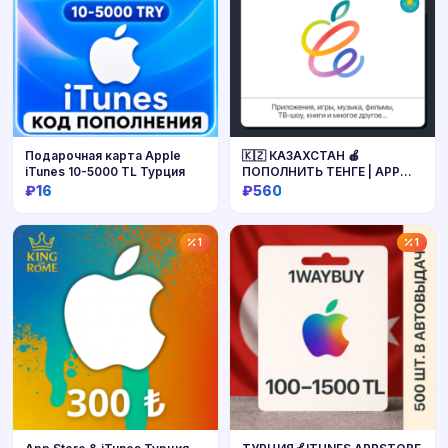
Подарочная карта Apple
🇰🇿 КАЗАХСТАН 🍎
iTunes 10-5000 TL Турция
ПОПОЛНИТЬ ТЕНГЕ | APP
STORE/APPLE ID
₽16
₽560
Купить
Купить
1
1