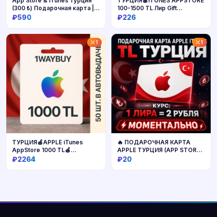
App Store & iTunes Турция
ТУРЦИЯ🍎ITUNES APPSTORE
(300 ₺) Подарочная карта |
100-1500 TL Лир Gift
24/7 Автодоставка
подарочная
₽590
₽226
Купить
Купить
1
1
ТУРЦИЯ🍎APPLE iTunes
🔥 ПОДАРОЧНАЯ КАРТА
AppStore 1000 TL🍎
APPLE ТУРЦИЯ (APP STORE,
Подарочная карта
ITUNES, ICLOUD)
₽2264
₽20
Купить
Купить