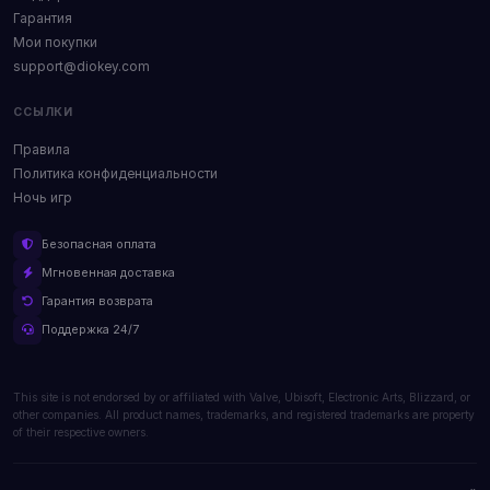
Гарантия
Мои покупки
support@diokey.com
ССЫЛКИ
Правила
Политика конфиденциальности
Ночь игр
Безопасная оплата
Мгновенная доставка
Гарантия возврата
Поддержка 24/7
This site is not endorsed by or affiliated with Valve, Ubisoft, Electronic Arts, Blizzard, or
other companies. All product names, trademarks, and registered trademarks are property
of their respective owners.