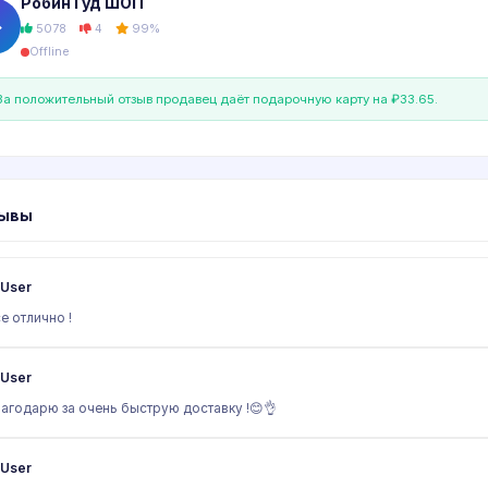
Робин Гуд ШОП
�
5078
4
99%
Offline
а положительный отзыв продавец даёт подарочную карту на ₽33.65.
ывы
User
е отлично !
User
агодарю за очень быструю доставку !😊👌
User