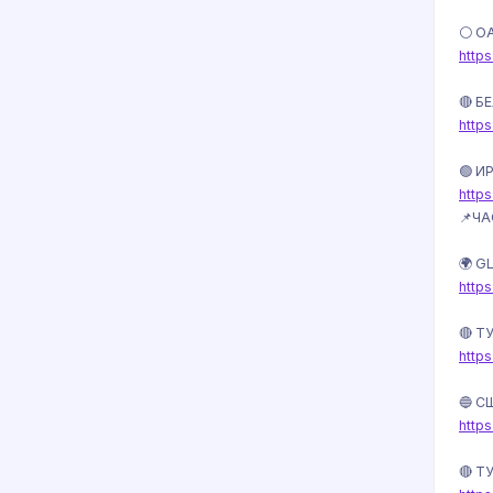
⚪️ О
http
🔴 Б
http
🟢 И
http
📌Ч
🌍 GL
http
🔴 Т
http
🔵 С
http
🔴 Т