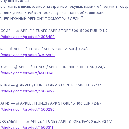
получить код? 🤔
е оплаты, в письме, либо на странице покупки, нажмите "получить товар
авлять уникальный код продавцу в чат нет необходимости.
НАШЕЛ НУЖНЫЙ РЕГИОН? ПОСМОТРИ ЗДЕСЬ 👇
ОССИЯ — 🍎 APPLE / ITUNES / APP STORE 500-5000 RUB⚡️24/7
s://diokey.com/product/4396489
ША — 🍎 APPLE / ITUNES / APP STORE 2–500$ ⚡️24/7
s://diokey.com/product/4396500
НДИЯ — 🍎 APPLE / ITUNES / APP STORE 100–10000 INR ⚡️24/7
s://diokey.com/product/4508848
УРЦИЯ — 🍎 APPLE / ITUNES / APP STORE 10–1500 TL ⚡️24/7
s://diokey.com/product/4366927
ТАЛИЯ — 🍎 APPLE / ITUNES / APP STORE 15–100 EUR ⚡️24/7
s://diokey.com/product/4506290
ЮКСЕМБУРГ — 🍎 APPLE / ITUNES / APP STORE 15–100 EUR ⚡️24/7
s://diokey.com/product/4506311