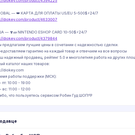
s://diokey.com/product/4394225
LOBAL — 👑 КАРТА ДЛЯ ОПЛАТЫ US/EU 5–500$⚡️24/7
s://diokey.com/product/4633007
ША — 🍄🧱 NINTENDO ESHOP CARD 10–50$⚡️24/7
s://diokey.com/product/4379844
ы предлагаем лучшие цены в сочетании с надежностью сделки.
редоставляем гарантию на каждый товар и отвечаем на все вопросы
аш надежный продавец, рейтинг 5.0 и многолетняя работа на других пл
ый каталог наших товаров:
://diokey.com
емя работы поддержки (МСК):
- пт: 10:00 - 19:00
- вс: 11:00 - 12:00
ибо, что пользуетесь сервисом Робин Гуд ШОП!💚
родавце