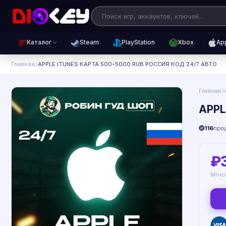
Каталог
Steam
PlayStation
Xbox
Ap
Главная
APPLE ITUNES КАРТА 500-5000 RUB РОССИЯ КОД 24/7 АВТО
Главная
APPL
116
про
₽
Мгно