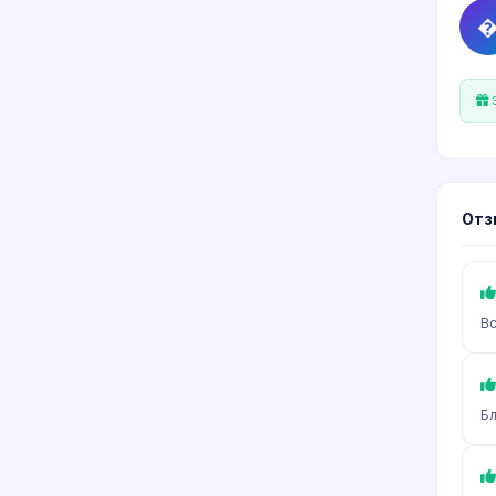
З
Отз
Вс
Бл