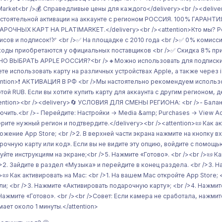
iMarket<br />💰 Справедливые цены для каждого</delivery><br /><deliv
стоятельной активации на аккаунте с регионом РОССИЯ. 100% Г
РОЧНЫХ КАРТ НА PLATIMARKET.</delivery><br /><attention>Кто мы? Р
исов и подписок!🏹 <br />✅ На площадке с 2010 года <br />✅ 0% комисс
коды приобретаются у официальных поставщиков <br />✅ Скидка 8% при
О ВЫБРАТЬ APPLE РОССИЯ?<br />🔸Можно использовать для подписки на 
те использовать карту на различных устройствах Apple, а также через i
ention>❗️ АКТИВАЦИЯ В РФ <br />Мы настоятельно рекомендуем использо
той RUB. Если вы хотите купить карту для аккаунта с другим регионом,
tention><br /><delivery>🔄 УСЛОВИЯ ДЛЯ СМЕНЫ РЕГИОНА: <br />- Баланс
ючить.<br />- Перейдите: Настройки → Media &amp; Purchases → View Acc
рите нужный регион и подтвердите.</delivery><br /><attention>📜 Как акти
ожение App Store; <br />2. В верхней части экрана нажмите на кнопку в
рочную карту или код». Если вы не видите эту опцию, войдите с помощь
уйте инструкциям на экране;<br />5. Нажмите «Готово». <br /><br />📜 Как
/>2. Зайдите в раздел «Музыка» и перейдите в конец раздела. <br />3. Н
/>📜 Как активировать на Mac: <br />1. На вашем Mac откройте App Store;
ли; <br />3. Нажмите «Активировать подарочную карту»; <br />4. Нажми
 Нажмите «Готово». <br /><br />Совет: Если камера не сработала, нажм
мает около 1 минуты.</attention>