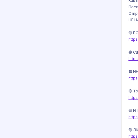
Как 
Посл
Отпр
НЕ 
🔴 Р
http
🔵 С
http
🟠 И
http
🔴 Т
http
🔵 И
http
🔵 Л
http