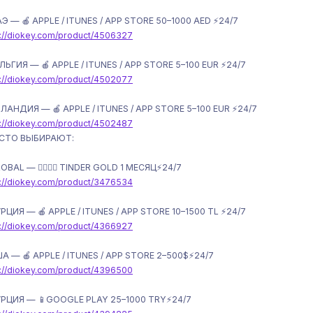
АЭ — 🍎 APPLE / ITUNES / APP STORE 50–1000 AED ⚡️24/7
s://diokey.com/product/4506327
ЕЛЬГИЯ — 🍎 APPLE / ITUNES / APP STORE 5–100 EUR ⚡️24/7
s://diokey.com/product/4502077
РЛАНДИЯ — 🍎 APPLE / ITUNES / APP STORE 5–100 EUR ⚡️24/7
s://diokey.com/product/4502487
АСТО ВЫБИРАЮТ:
OBAL — ❤️‍🔥🍑🍆 TINDER GOLD 1 МЕСЯЦ⚡️24/7
s://diokey.com/product/3476534
УРЦИЯ — 🍎 APPLE / ITUNES / APP STORE 10–1500 TL ⚡️24/7
s://diokey.com/product/4366927
ША — 🍎 APPLE / ITUNES / APP STORE 2–500$⚡️24/7
s://diokey.com/product/4396500
УРЦИЯ — 📱GOOGLE PLAY 25–1000 TRY⚡️24/7