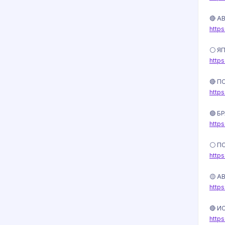
🔴 А
http
⚪️ Я
http
🔴 П
http
🟢 Б
http
⚪️ П
http
🟡 А
http
🔴 И
http