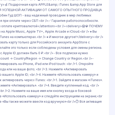
ery>🍏 Подарочная карта APPLE&amp; iTunes &amp;App Store для
АРАНТИЯ УСПЕШНОЙ АКТИВАЦИИ ОТ САМОГО ОПЫТНОГО ПРОДАВЦА
обин Гуд ШОП - ваш надежный проводник в мир любимых
ия при оплате через СБП <br />✅ Гарантия работоспособности.
 оплате криптовалютой</attention><br /><delivery>😱💎 ПОЧЕМУ
Apple Music, Apple TV+, Apple Arcade и iCloud.<br />🔸Вы
Tunes на компьютерах.<br />🔸И многое другое!</delivery><br />
вать карту только для Российского аккаунта AppStore с
 делайте это только если соблюдены условия для смены региона.
 Apple ID должен быть 0 ₽.<br />- Все подписки нужно
ount → Country/Region → Change Country or Region.<br />-
вировать на iPhone, iPad или iPod touch: <br />1. Откройте
хода или на ваше фото; <br />3. Нажмите «Активировать
ю вашего Apple ID; <br />4. Нажмите «Использовать камеру» и
 активировать через iTunes: <br />1. Зайдите в магазин «iTunes».
ажмите «Активировать». <br />4. Введите купленный код. <br />
 <br />2. Нажмите на ваше имя или кнопку входа в боковой
те «Использовать камеру» и следуйте инструкциям на экране;<br
ите «Вы также можете ввести код вручную»<br />⏱ Вся активация