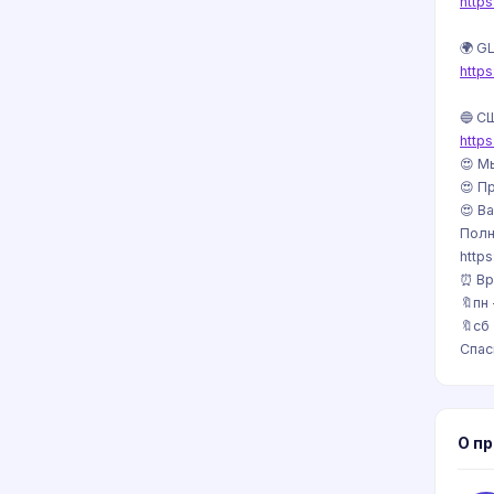
http
🌍 G
http
🔵 С
http
😍 М
😍 П
😍 В
Полн
https
⏰ Вр
🔖пн 
🔖сб 
Спас
О п