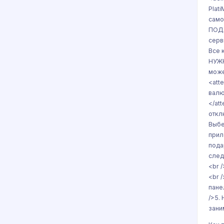
Plat
само
ПОДА
серв
Все 
НУЖН
може
<att
валю
</at
откл
Выбе
прил
пода
след
<br 
<br 
пане
/>5.
зани