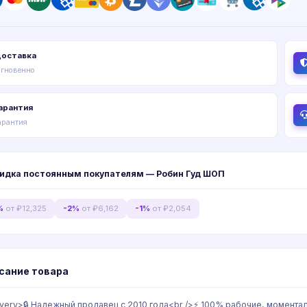
оставка
гновенно
арантия
арантия
идка постоянным покупателям — Робин Гуд ШОП
%
от ₽12,325
-2%
от ₽6,162
-1%
от ₽2,054
сание товара
ivery>🔒 Надежный продавец с 2010 года<br />⚡️ 100% рабочие, момента