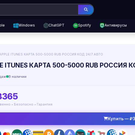
ple
Windows
ChatGPT
Spotify
Антивирусы
APPLE ITUNES КАРТА 500-5000 RUB РОССИЯ КОД 24/7 АВТО
E ITUNES КАРТА 500-5000 RUB РОССИЯ К
даж
В наличии
3365
венно • Безопасно • Гарантия
Купить — ₽