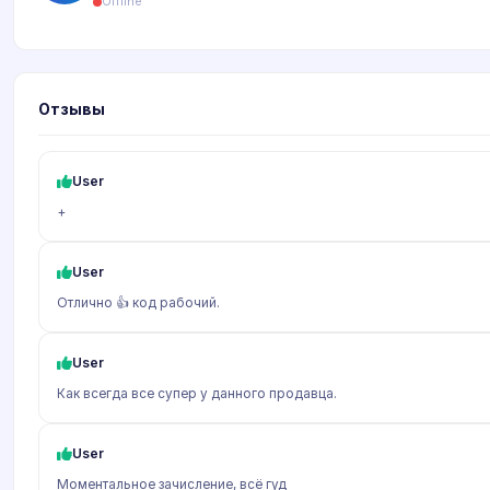
Offline
Отзывы
User
+
User
Отлично 👍 код рабочий.
User
Как всегда все супер у данного продавца.
User
Моментальное зачисление, всё гуд