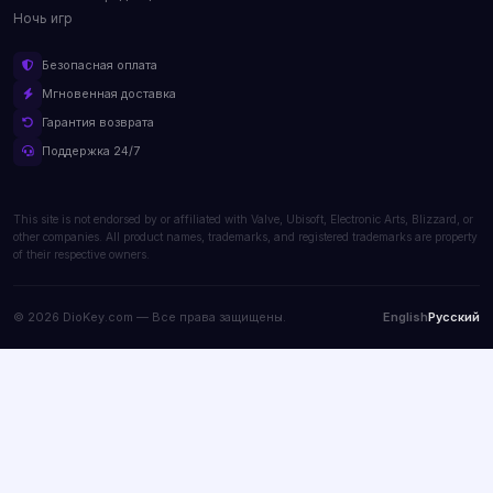
Ночь игр
Безопасная оплата
Мгновенная доставка
Гарантия возврата
Поддержка 24/7
This site is not endorsed by or affiliated with Valve, Ubisoft, Electronic Arts, Blizzard, or
other companies. All product names, trademarks, and registered trademarks are property
of their respective owners.
© 2026 DioKey.com — Все права защищены.
English
Русский