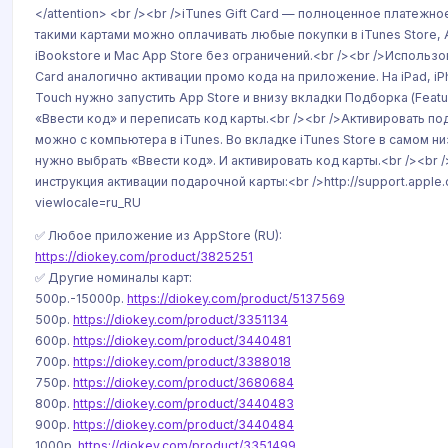
</attention> <br /><br />iTunes Gift Card — полноценное платежно
такими картами можно оплачивать любые покупки в iTunes Store, 
iBookstore и Mac App Store без ограничений.<br /><br />Использов
Card аналогично активации промо кода на приложение. На iPad, iP
Touch нужно запустить App Store и внизу вкладки Подборка (Featu
«Ввести код» и переписать код карты.<br /><br />Активировать п
можно с компьютера в iTunes. Во вкладке iTunes Store в самом ни
нужно выбрать «Ввести код». И активировать код карты.<br /><br
инструкция активации подарочной карты:<br />http://support.appl
viewlocale=ru_RU
✅ Любое приложение из AppStore (RU):
https://diokey.com/product/3825251
✅ Другие номиналы карт:
500р.-15000р.
https://diokey.com/product/5137569
500р.
https://diokey.com/product/3351134
600р.
https://diokey.com/product/3440481
700р.
https://diokey.com/product/3388018
750р.
https://diokey.com/product/3680684
800р.
https://diokey.com/product/3440483
900р.
https://diokey.com/product/3440484
1000р.
https://diokey.com/product/3351499