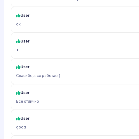
User
ок
User
+
User
Спасибо, все работает)
User
Все отлично
User
good