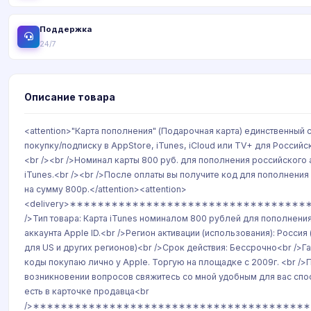
Поддержка
24/7
Описание товара
<attention>"Карта пополнения" (Подарочная карта) единственный 
покупку/подписку в AppStore, iTunes, iCloud или TV+ для Российс
<br /><br />Номинал карты 800 руб. для пополнения российского 
iTunes.<br /><br />После оплаты вы получите код для пополнения
на сумму 800р.</attention><attention>
<delivery>∗∗∗∗∗∗∗∗∗∗∗∗∗∗∗∗∗∗∗∗∗∗∗∗∗∗∗∗∗∗∗∗∗∗
/>Тип товара: Карта iTunes номиналом 800 рублей для пополнени
аккаунта Apple ID.<br />Регион активации (использования): Россия
для US и других регионов)<br />Срок действия: Бессрочно<br />Га
коды покупаю лично у Apple. Торгую на площадке с 2009г. <br />
возникновении вопросов свяжитесь со мной удобным для вас спо
есть в карточке продавца<br
/>∗∗∗∗∗∗∗∗∗∗∗∗∗∗∗∗∗∗∗∗∗∗∗∗∗∗∗∗∗∗∗∗∗∗∗∗∗∗∗∗∗∗∗