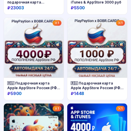
подарочная карта
iTunes & AppStore 3000 руб
пополненияRUR
₽23003
₽5500
Купить
Купить
1
1
🇷🇺 Подарочная карта
🇷🇺 Подарочная карта
Apple AppStore Россия (РФ
Apple AppStore Россия (РФ
рубли) 4000 RUB
рубли) 1000 RUB
₽5900
₽1448
Купить
Купить
1
1