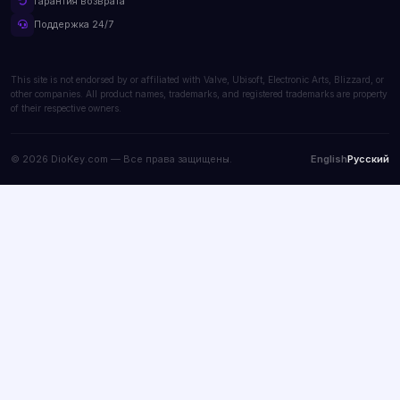
Гарантия возврата
Поддержка 24/7
This site is not endorsed by or affiliated with Valve, Ubisoft, Electronic Arts, Blizzard, or
other companies. All product names, trademarks, and registered trademarks are property
of their respective owners.
© 2026 DioKey.com — Все права защищены.
English
Русский