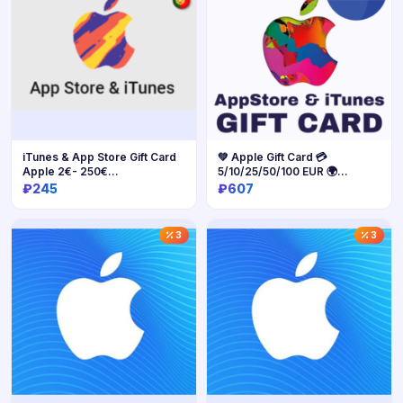
iTunes & App Store Gift Card
💚 Apple Gift Card 💳
Apple 2€- 250€
5/10/25/50/100 EUR 🌍
ПОРТУГАЛИЯ
Нидерланды
₽245
₽607
Купить
Купить
3
3