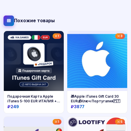
Похожие товары
1
3
Подарочная Карта Apple
🎁Apple iTunes Gift Card 30
iTunes 5-100 EUR ИТАЛИЯ +
EUR💰Ключ Португалия🇵🇹
ПОДАРОК
₽249
₽3877
Купить
Купить
1
5