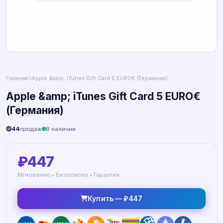
Главная
Apple &amp; iTunes Gift Card 5 EURO€ (Германия)
Apple &amp; iTunes Gift Card 5 EURO€
(Германия)
44
продаж
В наличии
₽447
Мгновенно • Безопасно • Гарантия
Купить — ₽447