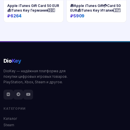
Apple iTunes Gift Card 50 EUR
🎁Apple iTunes Gift💳Card 50
💰iTunes Key Германия🇩🇪
EUR💰iTunes Key Италия🇮🇹
₽6264
₽5909
Купить
Купить
Dio
Key
DioKey — надёжная платформа для
покупки цифровых игровых товаров.
PlayStation, Xbox, Steam и другое.
КАТЕГОРИИ
Каталог
Steam