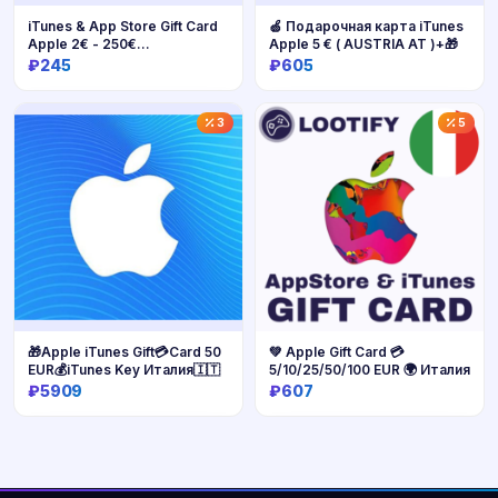
iTunes & App Store Gift Card
🍏 Подарочная карта iTunes
Apple 2€ - 250€
Apple 5 € ( AUSTRIA AT )+🎁
ФИНЛЯНДИЯ
₽245
₽605
Купить
Купить
3
5
🎁Apple iTunes Gift💳Card 50
💚 Apple Gift Card 💳
EUR💰iTunes Key Италия🇮🇹
5/10/25/50/100 EUR 🌍 Италия
₽5909
₽607
Купить
Купить