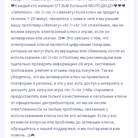
❤️Каждый кто напишет ОТЗЫВ большой МОЛОДЕЦ)))!❤️❤️❤️
</attention> <br /><br /><delivery>Если ключ не придет в
течение 1-20 минут, свяжитесь с нами в чате и мы решим
вашу проблему</delivery><br /><br />К сожалению, мы не
можем вернуть электронный ключ к играм, если он
активирован или скачан. 😢🔑 Это связано с тем, что
электронные ключи являются цифровыми товарами,
которые не могут быть возвращены или обменены после их
использования.<br /><br />Поэтому мы рекомендуем вам
тщательно проверять информацию об игре, системные
требования, рейтинг и отзывы перед покупкой. Также
убедитесь, что вы активируете ключ на правильной
платформе и регионе, и что у вас есть доступ к интернету и
аккаунту для загрузки игры.<br /><br />Мы стараемся
предоставлять вам только качественные и легальные ключи
от официальных дистрибьюторов, но мы не несем
ответственности за любые проблемы, связанные с
использованием ключа после его активации. Если у вас
возникли вопросы или проблемы до активации ключа,
обращайтесь к нашей поддержке, и мы постараемся вам
помочь. 🤝🎮