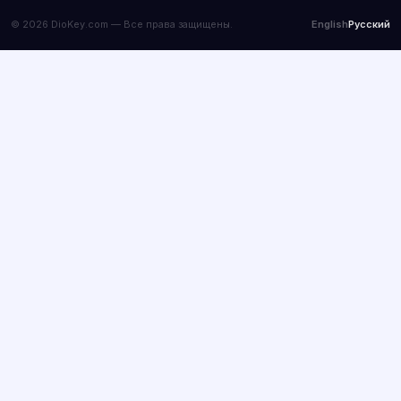
© 2026 DioKey.com — Все права защищены.
English
Русский