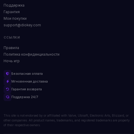
Поддержка
Гарантия
Мои покупки
support@diokey.com
ССЫЛКИ
Правила
Политика конфиденциальности
Ночь игр
Безопасная оплата
Мгновенная доставка
Гарантия возврата
Поддержка 24/7
This site is not endorsed by or affiliated with Valve, Ubisoft, Electronic Arts, Blizzard, or
other companies. All product names, trademarks, and registered trademarks are property
of their respective owners.