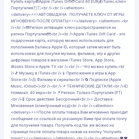
Купить карту🎁Apple iTunes Gift💳Card 40 EUR💰iTunes ключ
Португалия🇵🇹.<br /><br /><attention>
<delivery>⚡⚡⚡АВТОВЫДАЧА : ПОЛУЧАЕТЕ КЛЮЧ ОТ ИГРЫ
МГНОВЕННО ПОСЛЕ ОПЛАТЫ⚡⚡⚡</delivery> </attention>.<br
/><br />❗❗❗Регион активации: ключ распространяется на
регион Португалия❗❗❗<br /><br />Apple iTunes Gift Card - это
подарочная карта, которую можно использовать для
пополнения баланса Apple ID, который затем может быть
использован для покупки музыки, фильмов, игр и других
цифровых товаров в магазине iTunes Store, App Store,
iBooks Store и Apple TV.<br /><br />✅ Что можно купить:<br
/>🎵 Музыку в iTunes<br />📱 Приложения и игры в App
Store<br />📀 Фильмы и сериалы<br />🔄 Подписки (Apple
Music, iCloud+)<br /><br />📌 ТЕХНИЧЕСКИЕ ДЕТАЛИ:<br />💶
Номинал: 40 евро<br />📍 Регион: Только Португалия (PT)
<br />⏳ Срок действия: Бессрочный<br />⚡ Доставка:
Мгновенная (электронный код)<br /><br /><attention>
<delivery>⚡⚡⚡После оплаты товара Вам мгновенно приходит
сообщение со ссылкой на указанную Вами при оплате почту
для получения товара. Получить код так же можно на
странице после оплаты товара нажав на кнопку "получить
товар"⚡⚡⚡</delivery> </attention>.<br /><br /><attention>❤️❤️