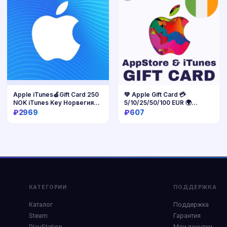
Apple iTunes🍏Gift Card 250
💚 Apple Gift Card 💳
NOK iTunes Key Норвегия
5/10/25/50/100 EUR 🌍
🇳🇴
Ирландия
₽2969
₽607
Купить
Купить
КАТЕГОРИИ
ПОДДЕРЖКА
Каталог
Поддержка
Steam
Гарантия
PlayStation
Мои покупки