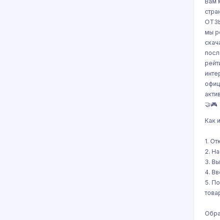
Вам 
стра
ОТЗЫ
мы р
скач
посл
рейт
инте
офиц
акти
🤝🎮
Как 
1. О
2. Н
3. В
4. В
5. П
това
Обра