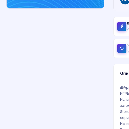
Д
М
Г
Г
Опи
🎁Ap
ИГРЫ
Испа
зате
Stor
сери
Испа