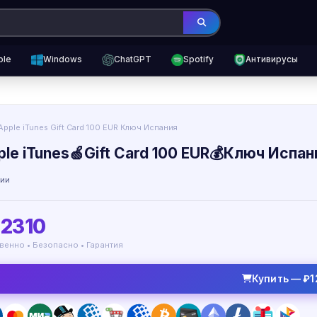
ple
Windows
ChatGPT
Spotify
Антивирусы
Apple iTunes Gift Card 100 EUR Ключ Испания
ple iTunes🍏Gift Card 100 EUR💰Ключ Испан
чии
12310
венно • Безопасно • Гарантия
Купить — ₽1