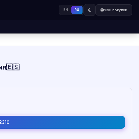
EN
RU
Мои покупки
ия🇪🇸
2310