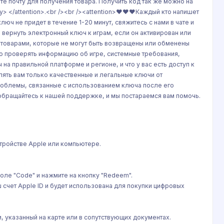
е почту для получения товара. Получить код так же можно на
> </attention>.<br /><br /><attention>❤️❤️❤️Каждый кто напишет
юч не придет в течение 1-20 минут, свяжитесь с нами в чате и
вернуть электронный ключ к играм, если он активирован или
и товарами, которые не могут быть возвращены или обменены
о проверять информацию об игре, системные требования,
 на правильной платформе и регионе, и что у вас есть доступ к
влять вам только качественные и легальные ключи от
роблемы, связанные с использованием ключа после его
 обращайтесь к нашей поддержке, и мы постараемся вам помочь.
устройстве Apple или компьютере.
поле "Code" и нажмите на кнопку "Redeem".
ш счет Apple ID и будет использована для покупки цифровых
, указанный на карте или в сопутствующих документах.