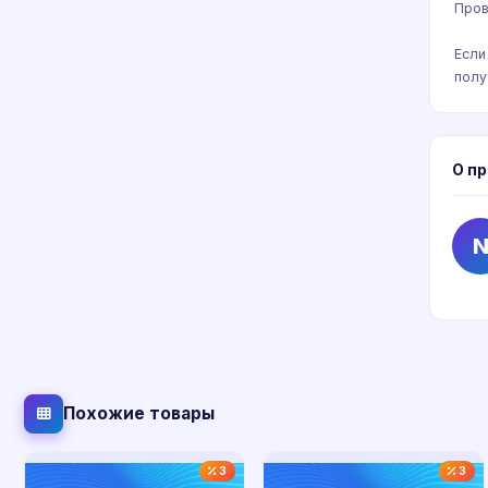
Пров
Если
полу
О п
Похожие товары
3
3