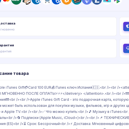
оставка
гновенно
арантия
арантия
сание товара
ple iTunes Gift💳Card 100 EUR💰iTunes ключ Испания🇪🇸.<br /><br /
 МГНОВЕННО ПОСЛЕ ОПЛАТЫ⚡⚡⚡</delivery> </attention>.<br /><br />❗❗❗
ния❗❗❗<br /><br />Apple iTunes Gift Card - это подарочная карта, котор
м может быть использован для покупки музыки, фильмов, игр и других ци
e и Apple TV.<br /><br />✅ Что можно купить:<br />🎵 Музыку в iTunes<b
алы<br />🔄 Подписки (Apple Music, iCloud+)<br /><br />📌 ТЕХНИЧЕСКИЕ
ния (ES)<br />⏳ Срок: Бессрочный<br />⚡ Доставка: Мгновенный цифрово