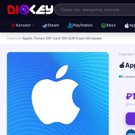
Каталог
Steam
PlayStation
Xbox
Ap
Главная
Apple iTunes Gift Card 100 EUR Ключ Испания
Главная
🍎Ap
В нали
₽
Мгно