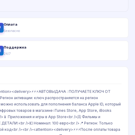
Оплата
Безопасно
Поддержка
24/7
><attention><delivery>⚡⚡⚡АВТОВЫДАЧА : ПОЛУЧАЕТЕ КЛЮЧ ОТ
Регион активации: ключ распространяется на регион
ую можно использовать для пополнения баланса Apple ID, который
фровых товаров в магазине iTunes Store, App Store, iBooks
r />📱 Приложения и игры в App Store<br />📀 Фильмы и
 ДЕТАЛИ:<br />💶 Номинал: 100 евро<br />📍 Регион: Только
й код<br /><br /><attention><delivery>⚡⚡⚡После оплаты товара