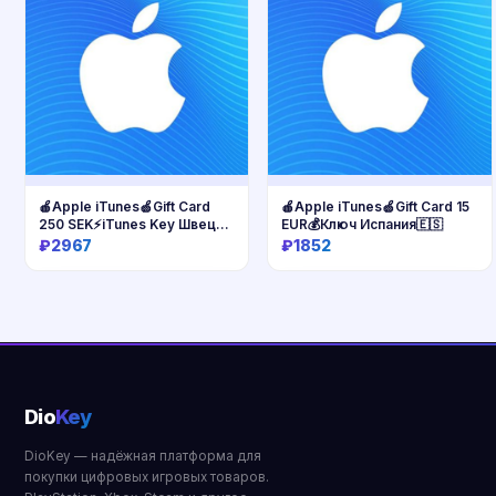
🍎Apple iTunes🍏Gift Card
🍎Apple iTunes🍏Gift Card 15
250 SEK⚡iTunes Key Швеция
EUR💰Ключ Испания🇪🇸
🇸🇪
₽2967
₽1852
Купить
Купить
Dio
Key
DioKey — надёжная платформа для
покупки цифровых игровых товаров.