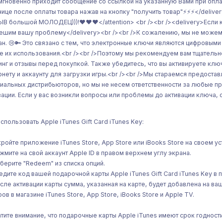
мгновенно приходит сообщение со ссылкой на указанную Вами при оплат
нице после оплаты товара нажав на кнопку "получить товар"⚡⚡⚡</delivery
В большой МОЛОДЕЦ)))!❤️❤️❤️</attention> <br /><br /><delivery>Если кл
ешим вашу проблему</delivery><br /><br />К сожалению, мы не можем 
ан. 😢🔑 Это связано с тем, что электронные ключи являются цифровым
е их использования.<br /><br />Поэтому мы рекомендуем вам тщательн
инг и отзывы перед покупкой. Также убедитесь, что вы активируете ключ
рнету и аккаунту для загрузки игры.<br /><br />Мы стараемся предоста
иальных дистрибьюторов, но мы не несем ответственности за любые п
вации. Если у вас возникли вопросы или проблемы до активации ключа,
использовать Apple iTunes Gift Card iTunes Key:
ткройте приложение iTunes Store, App Store или iBooks Store на своем 
ажмите на свой аккаунт Apple ID в правом верхнем углу экрана.
ыберите "Redeem" из списка опций.
ведите код вашей подарочной карты Apple iTunes Gift Card iTunes Key в 
осле активации карты сумма, указанная на карте, будет добавлена на ва
ров в магазине iTunes Store, App Store, iBooks Store и Apple TV.
тите внимание, что подарочные карты Apple iTunes имеют срок годности