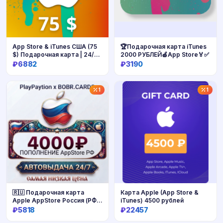
App Store & iTunes США (75
🏆Подарочная карта iTunes
$) Подарочная карта | 24/7
2000 РУБЛЕЙ🍏App Store🏅✅
Автодоставка
₽6882
₽3190
Купить
Купить
1
1
🇷🇺 Подарочная карта
Карта Apple (App Store &
Apple AppStore Россия (РФ
iTunes) 4500 рублей
рубли) 4000 RUB
₽5818
₽22457