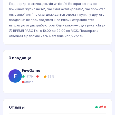
Подтвердите активацию.<br /><br />❗ Возврат ключа по
причинам "купил не то", "не смог активировать", "не прочитал
описание" или "не стал дожидаться ответа и купил у другого
продавца" не производится. Все ключи отправляются
напрямую от дистрибьютора. Один ключ — одна рука. <br />
⏱️ ВРЕМЯ РАБОТЫ: с 10:00 до 22:00 по МСК. Поддержка
отвечает в рабочие часы магазина.<br /><br />
О продавце
FowGame
F
14179
1
99%
Offline
Отзывы
2
0