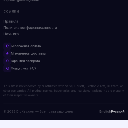
ССЫЛКИ
Правила
Политика конфиденциальности
Ночь игр
Безопасная оплата
Мгновенная доставка
Гарантия возврата
Поддержка 24/7
This site is not endorsed by or affiliated with Valve, Ubisoft, Electronic Arts, Blizzard, or
other companies. All product names, trademarks, and registered trademarks are property
of their respective owners.
© 2026 DioKey.com — Все права защищены.
English
Русский