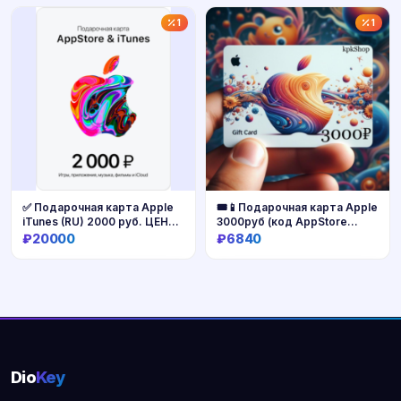
Купить
Купить
1
1
✅ Подарочная карта Apple
🎟📱Подарочная карта Apple
iTunes (RU) 2000 руб. ЦЕНА
3000руб (код AppStore
🔥
3000)
₽20000
₽6840
Купить
Купить
Dio
Key