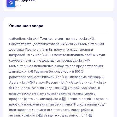
Поддержка
24/7
Описание товара
<attention><br />✅ Только легальные ключи.<br />🚀
Работает авто-доставка товара 24/7.<br />⚡️ Моментальная
доставка. После оплаты Вы получите лицензионный
цифровой ключ.<br />🎉 Вы можете пополнять свой аккаунт
самостоятельно, не дожидаясь продавца.<br />💳
Моментальное пополнение аккаунта без предоставления
данных.<br />🔒 Гарантия безопасности и 100%
работоспособности ключей.<br />⚙️ Платформа активации:
Apple. <br />🌎 Регион: Россия. <br /></attention><br /><br />
🟢 Процесс активации кода: <br />1️⃣ Открой App Store, в
правом верхнем углу экрана нажми на иконку своего
профиля (фото или аватар).<br />2️⃣ В списке опций на экране
профиля прокрути вниз и выбери пункт "Использовать код"
(или "Redeem Gift Card or Code", если интерфейс на
английском).<br />3️⃣ Введите код вручную.<br />4️⃣