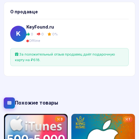
О продавце
KeyFound.ru
K
0
0
0%
Offline
За положительный отзыв продавец даёт подарочную
карту на ₽618.
Похожие товары
3
1