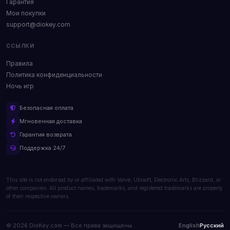
Гарантия
Мои покупки
support@diokey.com
ССЫЛКИ
Правила
Политика конфиденциальности
Ночь игр
Безопасная оплата
Мгновенная доставка
Гарантия возврата
Поддержка 24/7
This site is not endorsed by or affiliated with Valve, Ubisoft, Electronic Arts, Blizzard, or
other companies. All product names, trademarks, and registered trademarks are property
of their respective owners.
© 2026 DioKey.com — Все права защищены.
English
Русский