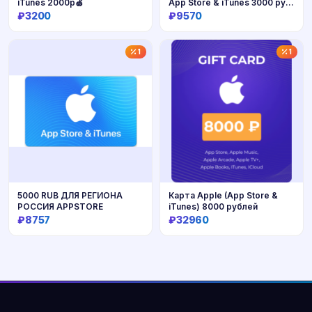
iTunes 2000р🍏
App Store & iTunes 3000 руб
🔥
₽3200
₽9570
Купить
Купить
1
1
5000 RUB ДЛЯ РЕГИОНА
Карта Apple (App Store &
РОССИЯ APPSTORE
iTunes) 8000 рублей
₽8757
₽32960
Купить
Купить