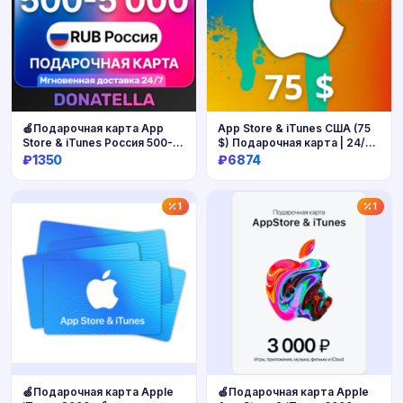
🍏Подарочная карта App
App Store & iTunes США (75
Store & iTunes Россия 500-
$) Подарочная карта | 24/7
5000 Рублей🍏
Автодоставка
₽1350
₽6874
Купить
Купить
1
1
🍏Подарочная карта Apple
🍏Подарочная карта Apple