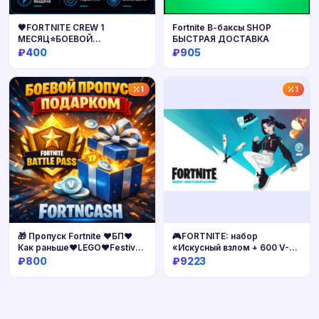
🧡FORTNITE CREW 1
Fortnite В-баксы SHOP
МЕСЯЦ⭐БОЕВОЙ
БЫСТРАЯ ДОСТАВКА
ПРОПУСК+1000 V-BUCKS+🎁
₽400
₽905
Купить
Купить
1
1
🎁 Пропуск Fortnite ❤️БП❤️
🎮FORTNITE: набор
Как раньше❤️LEGO❤️Festival
«Искусный взлом + 600 V-
🎁
Bucks🔑
₽800
₽9223
Купить
Купить