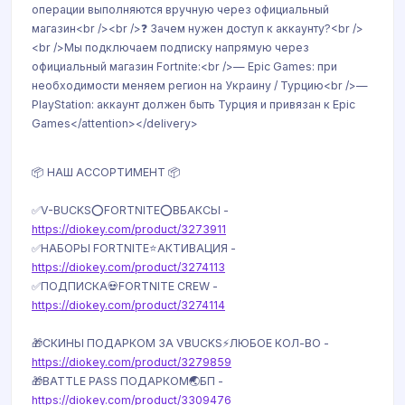
операции выполняются вручную через официальный
магазин<br /><br />❓ Зачем нужен доступ к аккаунту?<br />
<br />Мы подключаем подписку напрямую через
официальный магазин Fortnite:<br />— Epic Games: при
необходимости меняем регион на Украину / Турцию<br />—
PlayStation: аккаунт должен быть Турция и привязан к Epic
Games</attention></delivery>
📦 НАШ АССОРТИМЕНТ 📦
✅V-BUCKS⭕️FORTNITE⭕️ВБАКСЫ -
https://diokey.com/product/3273911
✅НАБОРЫ FORTNITE⭐️АКТИВАЦИЯ -
https://diokey.com/product/3274113
✅ПОДПИСКА💀FORTNITE CREW -
https://diokey.com/product/3274114
🎁СКИНЫ ПОДАРКОМ ЗА VBUCKS⚡️ЛЮБОЕ КОЛ-ВО -
https://diokey.com/product/3279859
🎁BATTLE PASS ПОДАРКОМ🌏БП -
https://diokey.com/product/3309476