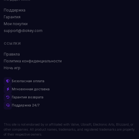
Поддержка
Гарантия
Мои покупки
support@diokey.com
ССЫЛКИ
Правила
Политика конфиденциальности
Ночь игр
Безопасная оплата
Мгновенная доставка
Гарантия возврата
Поддержка 24/7
This site is not endorsed by or affiliated with Valve, Ubisoft, Electronic Arts, Blizzard, or
other companies. All product names, trademarks, and registered trademarks are property
of their respective owners.