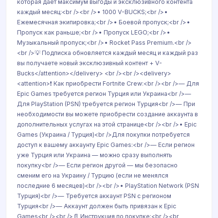
которая дает максимум выгоды и эксклюзивного контента
каждый месяц:<br /><br />• 1000 V-BUCKS;<br />•
Ежемесячная экипировка;<br />• Боевой пропуск;<br />•
Пропуск как раньше;<br />• Пропуск LEGO;<br />•
Музыкальный пропуск;<br />• Rocket Pass Premium.<br />
<br />💡 Подписка обновляется каждый месяц и каждый раз
вы получаете новый эксклюзивный контент + V-
Bucks</attention></delivery> <br /><br /><delivery>
<attention>❗ Как приобрести Fortnite Crew:<br /><br />— Для
Epic Games требуется регион Турция или Украина<br />—
Для PlayStation (PSN) требуется регион Турция<br />— При
необходимости вы можете приобрести создание аккаунта в
дополнительных услугах на этой странице<br /><br />• Epic
Games (Украина / Турция)<br />Для покупки потребуется
доступ к вашему аккаунту Epic Games:<br />— Если регион
уже Турция или Украина — можно сразу выполнять
покупку<br />— Если регион другой — мы безопасно
сменим его на Украину / Турцию (если не менялся
последние 6 месяцев)<br /><br />• PlayStation Network (PSN
Турция)<br />— Требуется аккаунт PSN с регионом
Турция<br />— Аккаунт должен быть привязан к Epic
Games<br /><br />📄 Инструкция по покупке:<br /><br