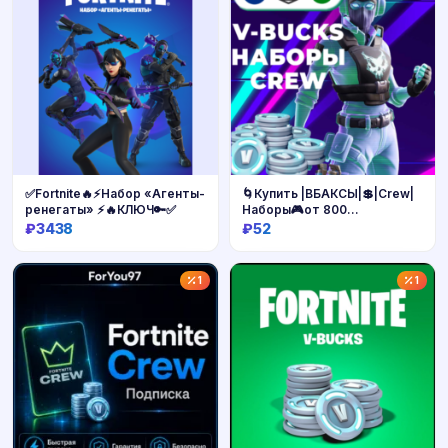
✅Fortnite🔥⚡️Набор «Агенты-
🌀Купить |ВБАКСЫ|💲|Crew|
ренегаты» ⚡️🔥КЛЮЧ🔑✅
Наборы🎮от 800
XBOX/EGS/PSN🔥
₽3438
₽52
Купить
Купить
1
1