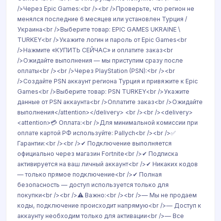
/>Через Epic Games:<br /><br />Проверьте, что регион не
менялся последние 6 месяцев или установлен Турция /
Украина<br />Выберите товар: EPIC GAMES UKRAINE \
TURKEY<br />Укажите логин и пароль от Epic Games<br
/>Нажмите «КУПИТЬ СЕЙЧАС» и оплатите заказ<br
/>Ожидайте выполнения — мы приступим сразу после
оплаты<br /><br />Через PlayStation (PSN):<br /><br
/>Создайте PSN аккаунт региона Турция и привяжите к Epic
Games<br />Выберите товар: PSN TURKEY<br />Укажите
данные от PSN аккаунта<br />Оплатите заказ<br />Ожидайте
выполнения</attention></delivery> <br /><br /><delivery>
<attention>💳 Оплата:<br />Для минимальной комиссии при
оплате картой РФ используйте: Pallych<br /><br />✅
Гарантии:<br /><br />✔ Подключение выполняется
официально через магазин Fortnite<br />✔ Подписка
активируется на ваш личный аккаунт<br />✔ Никаких кодов
— только прямое подключение<br />✔ Полная
безопасность — доступ используется только для
покупки<br /><br />⚠️ Важно:<br /><br />— Мы не продаем
коды, подключение происходит напрямую<br />— Доступ к
аккаунту необходим только для активации<br />— Все