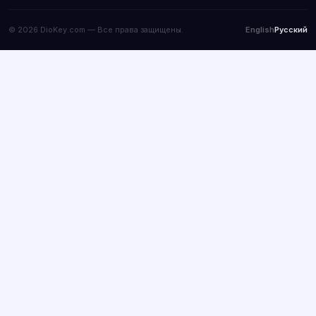
© 2026 DioKey.com — Все права защищены.
English
Русский