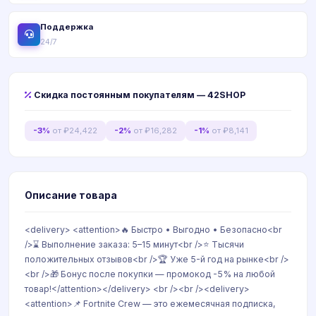
Поддержка
24/7
Скидка постоянным покупателям — 42SHOP
-3%
от ₽24,422
-2%
от ₽16,282
-1%
от ₽8,141
Описание товара
<delivery> <attention>🔥 Быстро • Выгодно • Безопасно<br
/>⌛ Выполнение заказа: 5–15 минут<br />⭐ Тысячи
положительных отзывов<br />🏆 Уже 5-й год на рынке<br />
<br />🎁 Бонус после покупки — промокод -5% на любой
товар!</attention></delivery> <br /><br /><delivery>
<attention>📌 Fortnite Crew — это ежемесячная подписка,