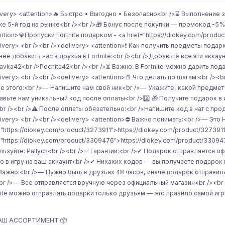
ivery> <attention>🔥 Быстро • Выгодно • Безопасно<br />⌛ Выполнение 
же 5-й год на рынке<br /><br />🎁 Бонус после покупки — промокод -5% н
ention>💎Пропуски Fortnite подарком - <a href="https://diokey.com/prod
livery> <br /><br /><delivery> <attention>❗ Как получить предметы пода
нее добавить нас в друзья в Fortnite:<br /><br />Добавьте все эти акк
avka42<br />Pochita42<br /><br />⏳ Важно: В Fortnite можно дарить пода
livery> <br /><br /><delivery> <attention>📄 Что делать по шагам:<br /><b
е этого:<br />— Напишите нам свой ник<br />— Укажите, какой предмет х
авьте нам уникальный код после оплаты<br />3️⃣ 🎁 Получите подарок в и
br /><br />⚠️ После оплаты обязательно:<br />Напишите код в чат с про
livery> <br /><br /><delivery> <attention>⛔️ Важно понимать:<br />— Эт
="https://diokey.com/product/3273911">https://diokey.com/product/32739
="https://diokey.com/product/3309476">https://diokey.com/product/3309
льзуйте: Pallych<br /><br />✅ Гарантии:<br />✔ Подарок отправляется о
о в игру на ваш аккаунт<br />✔ Никаких кодов — вы получаете подарок к
 Важно:<br />— Нужно быть в друзьях 48 часов, иначе подарок отправи
br />— Все отправляется вручную через официальный магазин<br /><br 
nite можно отправлять подарки только друзьям — это правило самой игры
НАШ АССОРТИМЕНТ 📦