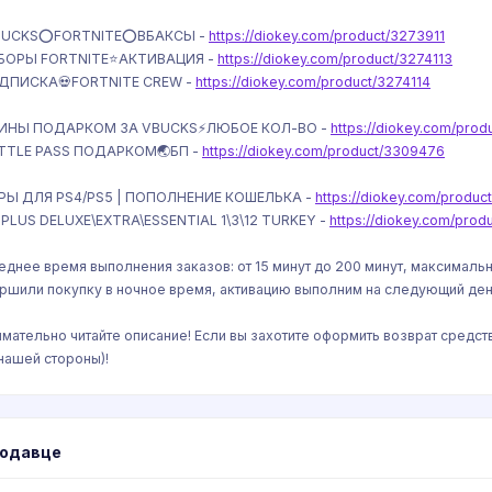
BUCKS⭕️FORTNITE⭕️ВБАКСЫ -
https://diokey.com/product/3273911
БОРЫ FORTNITE⭐️АКТИВАЦИЯ -
https://diokey.com/product/3274113
ДПИСКА💀FORTNITE CREW -
https://diokey.com/product/3274114
КИНЫ ПОДАРКОМ ЗА VBUCKS⚡️ЛЮБОЕ КОЛ-ВО -
https://diokey.com/pro
TTLE PASS ПОДАРКОМ🌏БП -
https://diokey.com/product/3309476
РЫ ДЛЯ PS4/PS5 | ПОПОЛНЕНИЕ КОШЕЛЬКА -
https://diokey.com/produ
 PLUS DELUXE\EXTRA\ESSENTIAL 1\3\12 TURKEY -
https://diokey.com/pro
еднее время выполнения заказов: от 15 минут до 200 минут, максимально
ршили покупку в ночное время, активацию выполним на следующий ден
имательно читайте описание! Если вы захотите оформить возврат средс
 нашей стороны)!
родавце