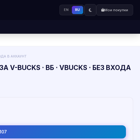
EN
RU
Мои покупки
ОДА В АККАУНТ
 V-BUCKS · ВБ · VBUCKS · БЕЗ ВХОДА
107