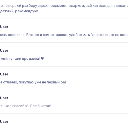
е не первый раз беру здесь предметы подарком, всё как всегда на высот
дежный, рекомендую!
User
ень довольна. Быстро и самое главное удобно 🔥 🔥 Уверенна что не пос
User
мый лучший продавец! ♥️
User
е отлично, покупаю уже не первый раз
User
льшое спасибо!!! Все быстро!
User