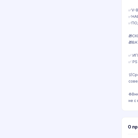
✅V-
✅НА
✅ПО
🎁С
🎁BA
✅ ИГ
✅ PS
🛒Ср
сове
♻️Вн
не с
О п