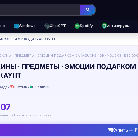
ple
Windows
ChatGPT
Spotify
Антивирусы
BUCKS · БЕЗ ВХОДА В АККАУНТ
СКИНЫ · ПРЕДМЕТЫ · ЭМОЦИИ ПОДАРКОМ ЗА V-BUCKS · ВБ · VBUCKS · БЕЗ ВХ
КИНЫ · ПРЕДМЕТЫ · ЭМОЦИИ ПОДАРКОМ ЗА
ККАУНТ
родаж
1 Отзывы
В наличии
107
венно • Безопасно • Гарантия
Купить — ₽