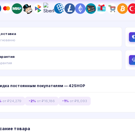
оставка
гновенно
арантия
арантия
идка постоянным покупателям — 42SHOP
%
от ₽24,279
-2%
от ₽16,186
-1%
от ₽8,093
сание товара