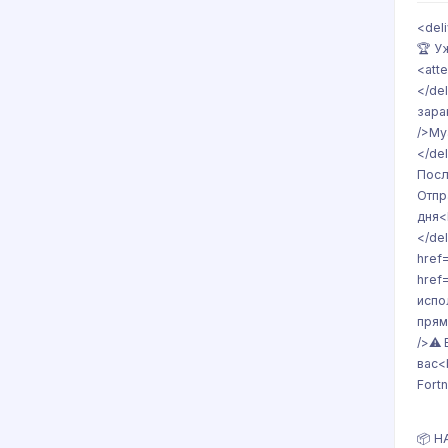
<del
🏆 У
<att
</de
зара
/>My
</de
Посл
Отпр
дня<
</de
href
href
испо
прям
/>⚠️
вас<
Fort
📦 