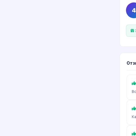
4
З
Отз
Вс
Ка