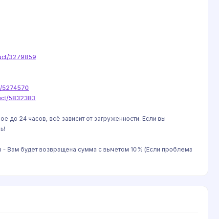
duct/3279859
ct/5274570
duct/5832383
е до 24 часов, всё зависит от загруженности. Если вы
ь!
тв - Вам будет возвращена сумма с вычетом 10% (Если проблема