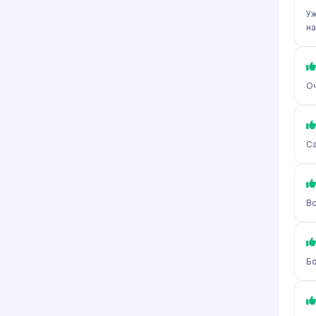
Уж
на
Оч
Са
Вс
Бо