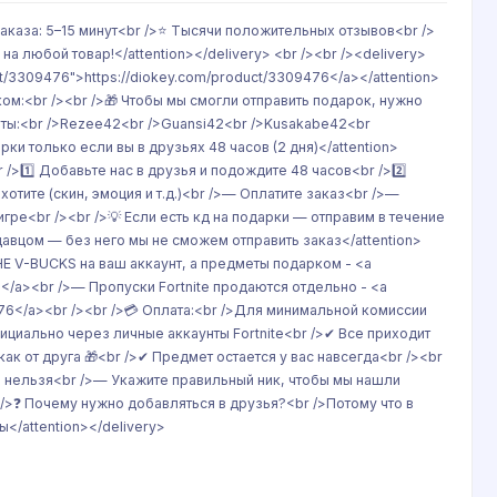
заказа: 5–15 минут<br />⭐ Тысячи положительных отзывов<br />
а любой товар!</attention></delivery> <br /><br /><delivery>
uct/3309476">https://diokey.com/product/3309476</a></attention>
рком:<br /><br />🎁 Чтобы мы смогли отправить подарок, нужно
аунты:<br />Rezee42<br />Guansi42<br />Kusakabe42<br
рки только если вы в друзьях 48 часов (2 дня)</attention>
r />1️⃣ Добавьте нас в друзья и подождите 48 часов<br />2️⃣
отите (скин, эмоция и т.д.)<br />— Оплатите заказ<br />—
гре<br /><br />💡 Если есть кд на подарки — отправим в течение
давцом — без него мы не сможем отправить заказ</attention>
о НЕ V-BUCKS на ваш аккаунт, а предметы подарком - <a
11</a><br />— Пропуски Fortnite продаются отдельно - <a
476</a><br /><br />💳 Оплата:<br />Для минимальной комиссии
фициально через личные аккаунты Fortnite<br />✔ Все приходит
ак от друга 🎁<br />✔ Предмет остается у вас навсегда<br /><br
ть нельзя<br />— Укажите правильный ник, чтобы мы нашли
/>❓ Почему нужно добавляться в друзья?<br />Потому что в
</attention></delivery>