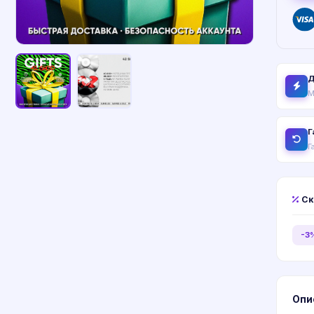
Д
М
Г
Г
Ск
-3
Опи