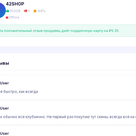
42SHOP
10208
1
99%
Offline
а положительный отзыв продавец даёт подарочную карту на ₽5.35.
ывы
User
ё быстро, как всегда
User
к обычно всё клубнично. Не первый раз покупаю тут скины, всегда всё н
User