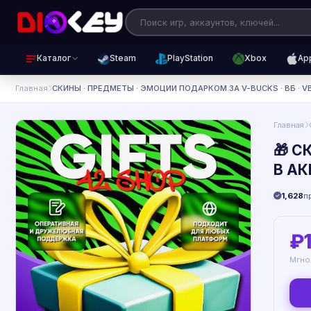
Каталог
Steam
PlayStation
Xbox
Ap
Главная
СКИНЫ · ПРЕДМЕТЫ · ЭМОЦИИ ПОДАРКОМ ЗА V-BUCKS · ВБ · V
Главная
🎁 С
В А
1,628
п
₽
Мгно