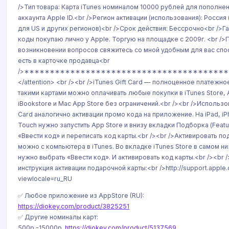
/>Тип товара: Карта iTunes номиналом 10000 рублей для пополне
аккаунта Apple ID.<br />Регион активации (использования): Россия
для US и других регионов)<br />Срок действия: Бессрочно<br />Га
коды покупаю лично у Apple. Торгую на площадке с 2009г. <br />
возникновении вопросов свяжитесь со мной удобным для вас спо
есть в карточке продавца<br
/>∗∗∗∗∗∗∗∗∗∗∗∗∗∗∗∗∗∗∗∗∗∗∗∗∗∗∗∗∗∗∗∗∗∗∗∗∗∗∗∗∗∗∗
</attention> <br /><br />iTunes Gift Card — полноценное платежно
такими картами можно оплачивать любые покупки в iTunes Store, 
iBookstore и Mac App Store без ограничений.<br /><br />Использов
Card аналогично активации промо кода на приложение. На iPad, iP
Touch нужно запустить App Store и внизу вкладки Подборка (Featu
«Ввести код» и переписать код карты.<br /><br />Активировать п
можно с компьютера в iTunes. Во вкладке iTunes Store в самом ни
нужно выбрать «Ввести код». И активировать код карты.<br /><br
инструкция активации подарочной карты:<br />http://support.appl
viewlocale=ru_RU
✅ Любое приложение из AppStore (RU):
https://diokey.com/product/3825251
✅ Другие номиналы карт:
500р.-15000р.
https://diokey.com/product/5137569