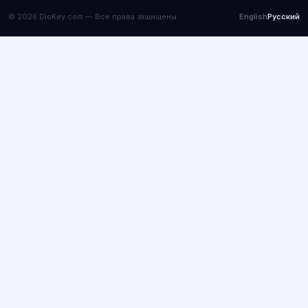
© 2026 DioKey.com — Все права защищены.
English
Русский