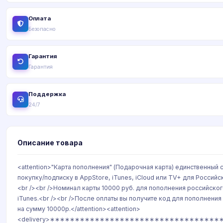
Оплата
Безопасно
Гарантия
Гарантия
Поддержка
24/7
Описание товара
<attention>"Карта пополнения" (Подарочная карта) единственный 
покупку/подписку в AppStore, iTunes, iCloud или TV+ для Российс
<br /><br />Номинал карты 10000 руб. для пополнения российског
iTunes.<br /><br />После оплаты вы получите код для пополнения
на сумму 10000р.</attention><attention>
<delivery>∗∗∗∗∗∗∗∗∗∗∗∗∗∗∗∗∗∗∗∗∗∗∗∗∗∗∗∗∗∗∗∗∗∗