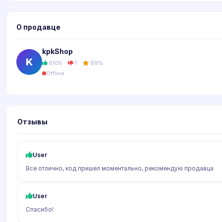
О продавце
kpkShop
K
6105
1
99%
Offline
Отзывы
User
Все отлично, код пришел моментально, рекомендую продавца
User
Спасибо!