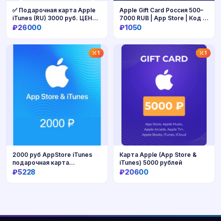
✅ Подарочная карта Apple
Apple Gift Card Россия 500–
iTunes (RU) 3000 руб. ЦЕНА
7000 RUB | App Store | Код |
🔥
Автовыдача 24/7
₽26000
₽1050
Купить
Купить
1
1
2000 руб AppStore iTunes
Карта Apple (App Store &
подарочная карта
iTunes) 5000 рублей
пополненияRUR
₽5228
₽20600
Купить
Купить