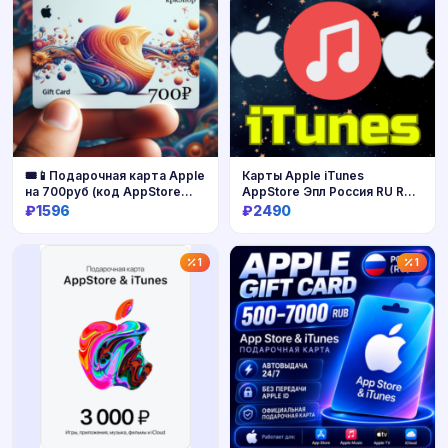
🎟📱Подарочная карта Apple
Карты Apple iTunes
на 700руб (код AppStore
AppStore Эпл Россия RU RUB
700)
500-5000
₽1596
₽2490
Купить
Купить
1
1