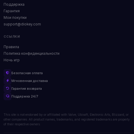
Поддержка
Гарантия
Мои покупки
support@diokey.com
ССЫЛКИ
Правила
Политика конфиденциальности
Ночь игр
Безопасная оплата
Мгновенная доставка
Гарантия возврата
Поддержка 24/7
This site is not endorsed by or affiliated with Valve, Ubisoft, Electronic Arts, Blizzard, or
other companies. All product names, trademarks, and registered trademarks are property
of their respective owners.