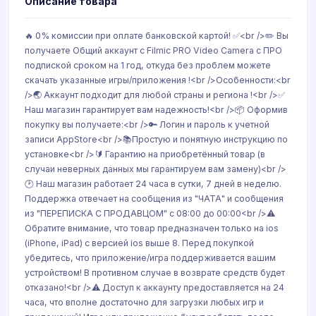
Описание товара
🔥 0% комиссии при оплате банковской картой! ✅<br />✏️ Вы
получаете Общий аккаунт с Filmic PRO Video Camera с ПРО
подпиской сроком на 1 год, откуда без проблем можете
скачать указанные игры/приложения !<br />Особенности:<br
/>🌏 Аккаунт подходит для любой страны и региона !<br />✅
Наш магазин гарантирует вам надежность!<br />📦 Оформив
покупку вы получаете:<br />🔑 Логин и пароль к учетной
записи AppStore<br />📚Простую и понятную инструкцию по
установке<br />🔰 Гарантию на приобретённый товар (в
случаи неверных данных мы гарантируем вам замену)<br />
🕑 Наш магазин работает 24 часа в сутки, 7 дней в неделю.
Поддержка отвечает на сообщения из "ЧАТА" и сообщения
из "ПЕРЕПИСКА С ПРОДАВЦОМ" с 08:00 до 00:00<br />⚠️
Обратите внимание, что товар предназначен только на ios
(iPhone, iPad) с версией ios выше 8. Перед покупкой
убедитесь, что приложение/игра поддерживается вашим
устройством! В противном случае в возврате средств будет
отказано!<br />⚠️ Доступ к аккаунту предоставляется на 24
часа, что вполне достаточно для загрузки любых игр и