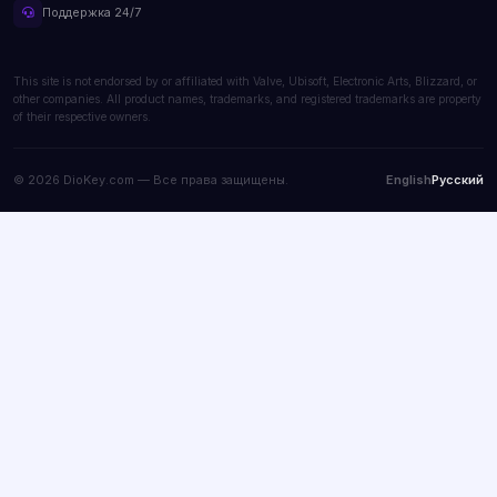
Поддержка 24/7
This site is not endorsed by or affiliated with Valve, Ubisoft, Electronic Arts, Blizzard, or
other companies. All product names, trademarks, and registered trademarks are property
of their respective owners.
© 2026 DioKey.com — Все права защищены.
English
Русский