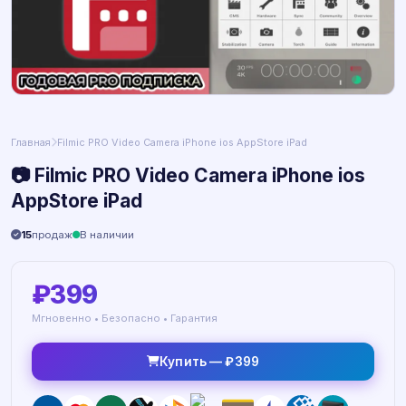
Главная
Filmic PRO Video Camera iPhone ios AppStore iPad
📷 Filmic PRO Video Camera iPhone ios
AppStore iPad
15
продаж
В наличии
₽399
Мгновенно • Безопасно • Гарантия
Купить — ₽399