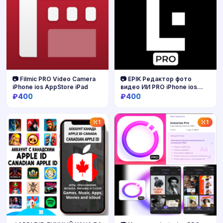
📷 Filmic PRO Video Camera
📷 EPIK Редактор фото
iPhone ios AppStore iPad
видео ИИ PRO iPhone ios
AppStore
₽400
₽400
Купить
Купить
1
1