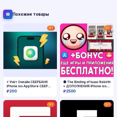
Похожие товары
1
1
⚡️ Учёт Онлайн СБЕРБАНК
🟢 The Binding of Isaac Rebirth
iPhone ios AppStore СБЕР
+ ДОПОЛНЕНИЯ iPhone ios
(ПК!)
AppStore iPad MAC MACOS
₽200
₽2500
Купить
Купить
1
1