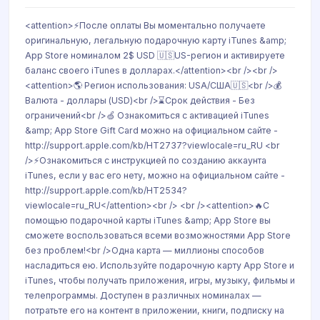
<attention>⚡После оплаты Вы моментально получаете
оригинальную, легальную подарочную карту iTunes &amp;
App Store номиналом 2$ USD 🇺🇸US-регион и активируете
баланс своего iTunes в долларах.</attention><br /><br />
<attention>🌎 Регион использования: USA/США🇺🇸<br />💰
Валюта - доллары (USD)<br />⌛Срок действия - Без
ограничений<br />🍏 Ознакомиться с активацией iTunes
&amp; App Store Gift Card можно на официальном сайте -
http://support.apple.com/kb/HT2737?viewlocale=ru_RU <br
/>⚡Ознакомиться с инструкцией по созданию аккаунта
iTunes, если у вас его нету, можно на официальном сайте -
http://support.apple.com/kb/HT2534?
viewlocale=ru_RU</attention><br /> <br /><attention>🔥С
помощью подарочной карты iTunes &amp; App Store вы
сможете воспользоваться всеми возможностями App Store
без проблем!<br />Одна карта — миллионы способов
насладиться ею. Используйте подарочную карту App Store и
iTunes, чтобы получать приложения, игры, музыку, фильмы и
телепрограммы. Доступен в различных номиналах —
потратьте его на контент в приложении, книги, подписку на