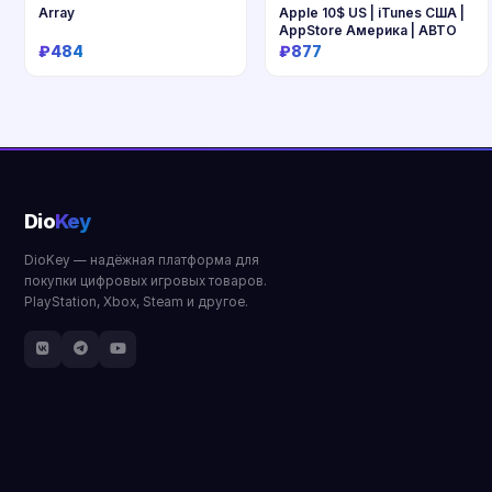
Array
Apple 10$ US | iTunes США |
AppStore Америка | АВТО
₽484
₽877
Купить
Купить
Dio
Key
DioKey — надёжная платформа для
покупки цифровых игровых товаров.
PlayStation, Xbox, Steam и другое.