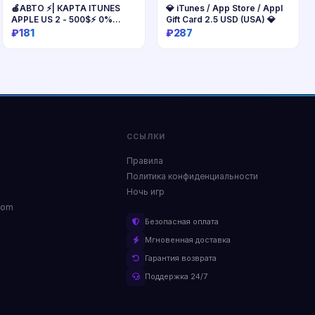
🍎АВТО ⚡| КАРТА ITUNES
💎 iTunes / App Store / Appl
APPLE US 2 - 500$⚡ 0%
Gift Card 2.5 USD (USA) 💎
комиссия
₽181
₽287
Купить
Купить
ССЫЛКИ
Правила
Политика конфиденциальности
Ночь игр
com
Безопасная оплата
Мгновенная доставка
Гарантия возврата
Поддержка 24/7