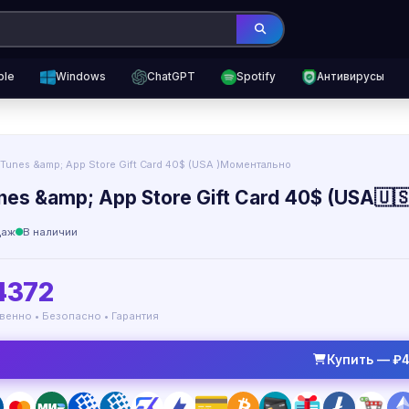
ple
Windows
ChatGPT
Spotify
Антивирусы
iTunes &amp; App Store Gift Card 40$ (USA )Моментально
unes &amp; App Store Gift Card 40$ (USA
даж
В наличии
4372
венно • Безопасно • Гарантия
Купить — ₽