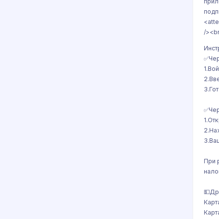
прил
подп
<att
/><b
Инст
✅Чер
1.Во
2.Вв
3.Го
✅Чер
1.От
2.На
3.Ва
При 
нало
💵Др
Карт
Карт