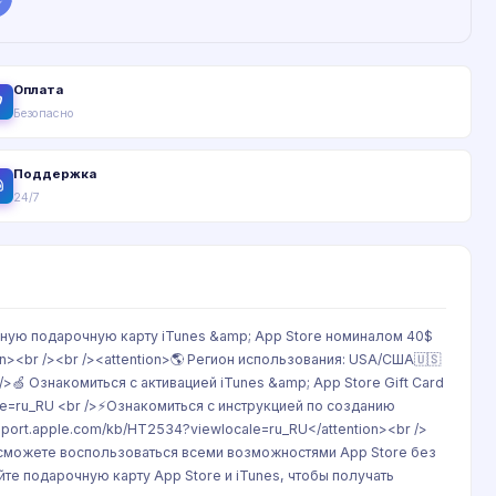
Оплата
Безопасно
Поддержка
24/7
ьную подарочную карту iTunes &amp; App Store номиналом 40$
on><br /><br /><attention>🌎 Регион использования: USA/США🇺🇸
>🍏 Ознакомиться с активацией iTunes &amp; App Store Gift Card
le=ru_RU <br />⚡Ознакомиться с инструкцией по созданию
upport.apple.com/kb/HT2534?viewlocale=ru_RU</attention><br />
ы сможете воспользоваться всеми возможностями App Store без
е подарочную карту App Store и iTunes, чтобы получать