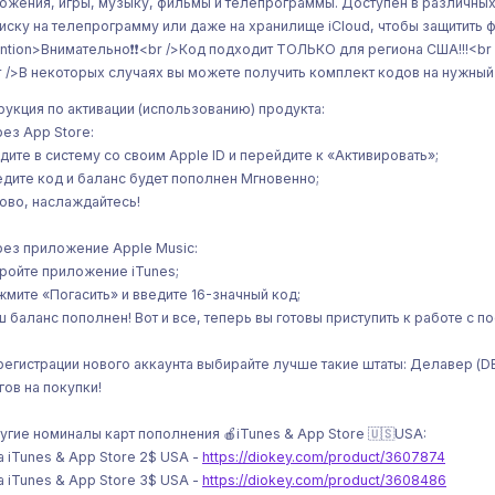
ожения, игры, музыку, фильмы и телепрограммы. Доступен в различных 
иску на телепрограмму или даже на хранилище iCloud, чтобы защитить фа
ention>Внимательно❗❗<br />Код подходит ТОЛЬКО для региона США!!!<b
r />В некоторых случаях вы можете получить комплект кодов на нужный 
рукция по активации (использованию) продукта:
ез App Store:
йдите в систему со своим Apple ID и перейдите к «Активировать»;
едите код и баланс будет пополнен Мгновенно;
тово, наслаждайтесь!
ез приложение Apple Music:
кройте приложение iTunes;
жмите «Погасить» и введите 16-значный код;
ш баланс пополнен! Вот и все, теперь вы готовы приступить к работе с 
регистрации нового аккаунта выбирайте лучше такие штаты: Делавер (DE
гов на покупки!
угие номиналы карт пополнения 🍎iTunes & App Store 🇺🇸USA:
а iTunes & App Store 2$ USA -
https://diokey.com/product/3607874
а iTunes & App Store 3$ USA -
https://diokey.com/product/3608486