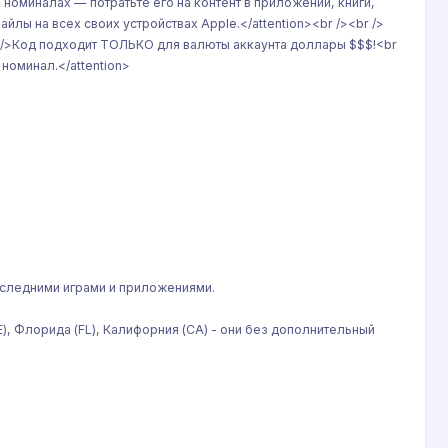
номиналах — потратьте его на контент в приложении, книги,
йлы на всех своих устройствах Apple.</attention><br /><br />
r />Код подходит ТОЛЬКО для валюты аккаунта доллары $$$!<br
номинал.</attention>
последними играми и приложениями.
), Флорида (FL), Калифорния (CA) - они без дополнительный