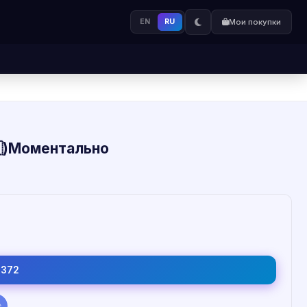
EN
RU
Мои покупки
🇸)Моментально
4372