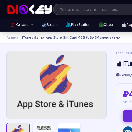
Каталог
Steam
PlayStation
Xbox
Ap
Главная
iTunes &amp; App Store Gift Card 40$ (USA )Моментально
Главная
🍎iT
36
про
₽
Мгно