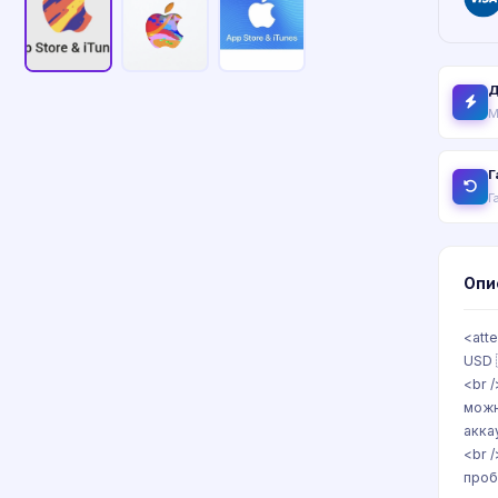
Д
М
Г
Г
Опи
<att
USD 
<br 
можн
акка
<br 
проб