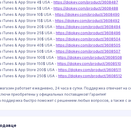
а iTunes & App Store 4$ USA -
https://diokey.com/product/3608487
а iTunes & App Store 5$ USA -
https://diokey.com/product/3608488
а iTunes & App Store 10$ USA -
https://diokey.com/product/3608490
а iTunes & App Store 15$ USA -
https://diokey.com/product/3608492
а iTunes & App Store 20$ USA -
https://diokey.com/product/3608494
а iTunes & App Store 25$ USA -
https://diokey.com/product/3608496
а iTunes & App Store 30$ USA -
https://diokey.com/product/3608504
а iTunes & App Store 40$ USA -
https://diokey.com/product/3608505
а iTunes & App Store 50$ USA -
https://diokey.com/product/3608507
а iTunes & App Store 100$ USA -
https://diokey.com/product/3608508
а iTunes & App Store 150$ USA -
https://diokey.com/product/3608510
а iTunes & App Store 200$ USA -
https://diokey.com/product/3608511
а iTunes & App Store 250$ USA -
https://diokey.com/product/3608512
магазин работает ежедневно, 24 часа в сутки. Поддержка отвечает на 
ключи приобретены у официальных поставщиков! Гарантия!
 поддержка быстро поможет с решением любых вопросов, а также с ак
родавце