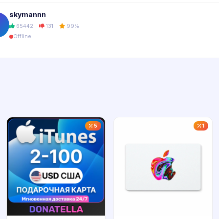
skymannn
65442
131
99%
Offline
5
1