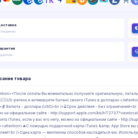
оставка
гновенно
арантия
арантия
сание товара
ention>⚡После оплаты Вы моментально получаете оригинальную, легал
🇺🇸US-регион и активируете баланс своего iTunes в долларах.</attenti
/>💰 Валюта - доллары (USD)<br />⌛Срок действия - Без ограничений<br /
о на официальном сайте - http://support.apple.com/kb/HT2737?viewloca
унта iTunes, если у вас его нету, можно на официальном сайте - http://s
/><attention>🔥С помощью подарочной карты iTunes &amp; App Store в
лем!<br />Одна карта — миллионы способов насладиться ею. Используйт