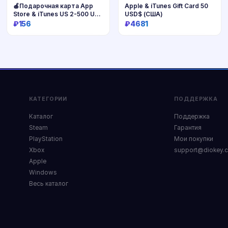
🍎Подарочная карта App
Apple & iTunes Gift Card 50
Store & iTunes US 2-500 USD
USD$ (США)
🍎
₽156
₽4681
Купить
Купить
КАТЕГОРИИ
ПОДДЕРЖКА
Каталог
Поддержка
Steam
Гарантия
PlayStation
Мои покупки
Xbox
support@diokey.
Apple
Windows
Весь каталог