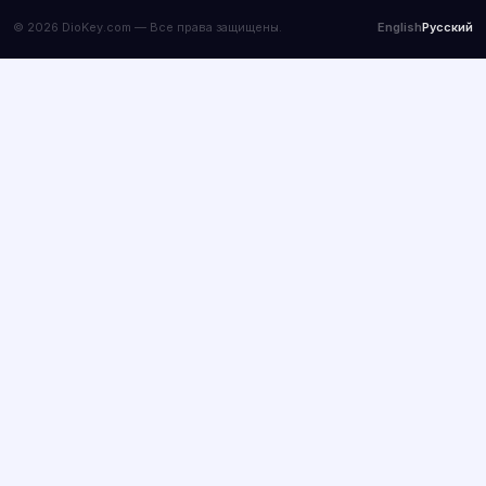
© 2026 DioKey.com — Все права защищены.
English
Русский