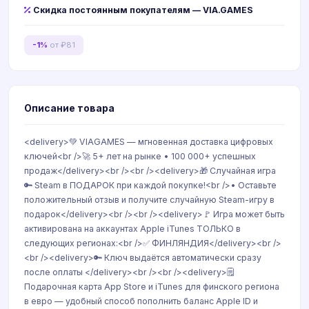
Скидка постоянным покупателям — VIA.GAMES
-1%
от ₽81
Описание товара
<delivery>💚 VIAGAMES — мгновенная доставка цифровых
ключей<br />🚀 5+ лет на рынке • 100 000+ успешных
продаж</delivery><br /><br /><delivery>🎁 Случайная игра
🔑 Steam в ПОДАРОК при каждой покупке!<br />• Оставьте
положительный отзыв и получите случайную Steam-игру в
подарок</delivery><br /><br /><delivery>🚩 Игра может быть
активирована на аккаунтах Apple iTunes ТОЛЬКО в
следующих регионах:<br />✅ ФИНЛЯНДИЯ</delivery><br />
<br /><delivery>🔑 Ключ выдаётся автоматически сразу
после оплаты </delivery><br /><br /><delivery>🗒️
Подарочная карта App Store и iTunes для финского региона
в евро — удобный способ пополнить баланс Apple ID и