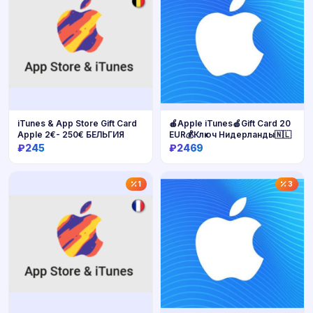
iTunes & App Store Gift Card
🍎Apple iTunes🍏Gift Card 20
Apple 2€- 250€ БЕЛЬГИЯ
EUR💰Ключ Нидерланды🇳🇱
₽245
₽2469
Купить
Купить
1
3