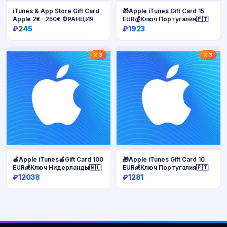
iTunes & App Store Gift Card
🎁Apple iTunes Gift Card 15
Apple 2€- 250€ ФРАНЦИЯ
EUR💰Ключ Португалия🇵🇹
₽245
₽1923
Купить
Купить
3
3
🍎Apple iTunes🍏Gift Card 100
🎁Apple iTunes Gift Card 10
EUR💰Ключ Нидерланды🇳🇱
EUR💰Ключ Португалия🇵🇹
₽12038
₽1281
Купить
Купить