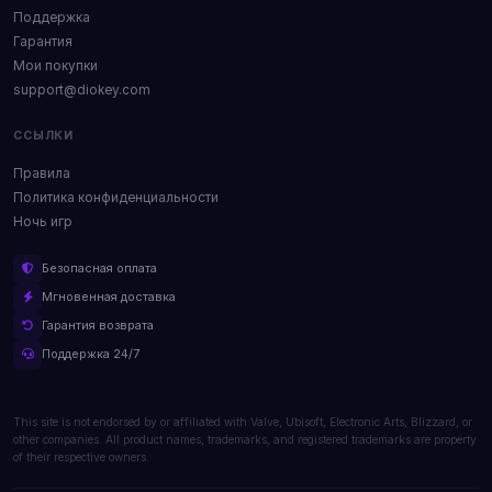
Поддержка
Гарантия
Мои покупки
support@diokey.com
ССЫЛКИ
Правила
Политика конфиденциальности
Ночь игр
Безопасная оплата
Мгновенная доставка
Гарантия возврата
Поддержка 24/7
This site is not endorsed by or affiliated with Valve, Ubisoft, Electronic Arts, Blizzard, or
other companies. All product names, trademarks, and registered trademarks are property
of their respective owners.