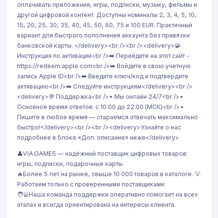
оплачивать приложения, игры, подписки, музыку, фильмы и
другой цифровой контент. Доступны номиналы 2, 3, 4, 5, 10,
15, 20, 25, 30, 35, 40, 45, 50, 60, 75 и 100 EUR. Практичный
вариант для быстрого пополнения аккаунта без привязки
банковской карты. </delivery><br /><br /><delivery>🧩
Инструкция по активации<br />➡️ Перейдите на этот сайт -
https://redeem.apple.com<br />➡️ Войдите в свою учетную
запись Apple ID<br />➡️ Введите ключ/код и подтвердите
активацию<br />➡️ Следуйте инструкциям</delivery><br />
<delivery>💬 Поддержка<br />• Мы онлайн 24/7<br />•
Основное время ответов: с 10:00 до 22:00 (МСК)<br />•
Пишите в любое время — стараемся отвечать максимально
быстро!</delivery><br /><br /><delivery>Узнайте о нас
подробнее в блоке «Доп. описание» ниже</delivery>
👤VIA.GAMES — надёжный поставщик цифровых товаров:
игры, подписки, подарочные карты.
🔥Более 5 лет на рынке, свыше 10 000 товаров в каталоге. 💡
Работаем только с проверенными поставщиками
🧑‍💻Наша команда поддержки оперативно помогает на всех
этапах и всегда ориентирована на интересы клиента.