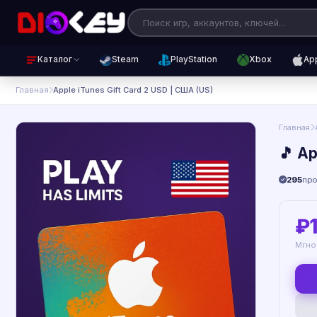
Каталог
Steam
PlayStation
Xbox
Ap
Главная
Apple iTunes Gift Card 2 USD | США (US)
Главная
🎵 Ap
295
пр
₽
Мгно