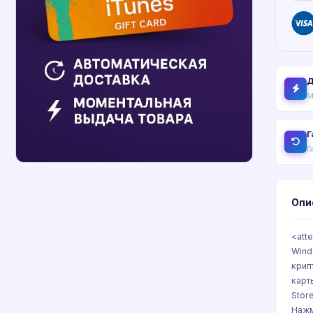
Д
М
Г
Г
Опи
<att
Wind
крип
карт
Stor
Нажм