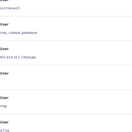
ё отлично!)
User
онь, самые дешевые
User
ба все за 2 секунды
User
User
упер
User
е Гуд