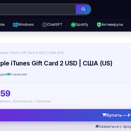
ple
Windows
ChatGPT
Spotify
Антивирусы
Apple iTunes Gift Card 2 USD | США (US)
ple iTunes Gift Card 2 USD | США (US)
одаж
В наличии
159
венно • Безопасно • Гарантия
Купить — ₽
Связаться с пр