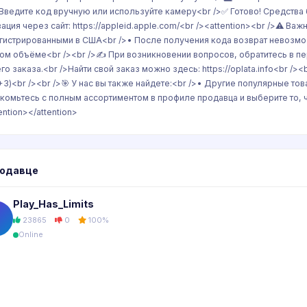
⃣ Введите код вручную или используйте камеру<br />✅ Готово! Средства 
вация через сайт: https://appleid.apple.com/<br /><attention><br />⚠️ Ва
гистрированными в США<br />• После получения кода возврат невозмо
ом объёме<br /><br />✍️ При возникновении вопросов, обратитесь в пе
го заказа.<br />Найти свой заказ можно здесь: https://oplata.info<br /
3)<br /><br />🎯 У нас вы также найдете:<br />• Другие популярные тов
комьтесь с полным ассортиментом в профиле продавца и выберите то, что
ention></attention>
родавце
Play_Has_Limits
23865
0
100%
Online