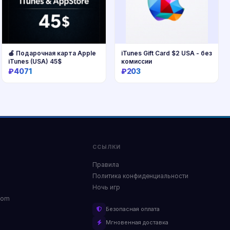
🍎 Подарочная карта Apple
iTunes Gift Card $2 USA - без
iTunes (USA) 45$
комиссии
₽4071
₽203
Купить
Купить
ССЫЛКИ
Правила
Политика конфиденциальности
Ночь игр
com
Безопасная оплата
Мгновенная доставка