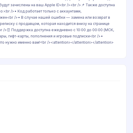
будут зачислены на ваш Apple ID<br /><br />📌 Также доступна
жно:<br />• Код работает только с аккаунтами,
жен<br />• В случае нашей ошибки — замена или возврат в
реписку с продавцом, которая находится внизу на странице
><br />⏰ Поддержка доступна ежедневно с 10:00 до 00:00 (МСК,
ары, гифт-карты, пополнения и игровые подписки<br />•
 нужно именно вам!<br /><attention></attention></attention>