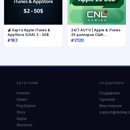
🍎 Карта Apple iTunes &
24/7 AUTO | Apple & iTunes
AppStore (USA) 2 - 50$
25 долларов США
(подарочная карта)
₽163
₽2120
Купить
Купить
КАТЕГОРИИ
ПОДДЕРЖКА
Каталог
Поддержка
Steam
Гарантия
PlayStation
Мои покупки
Xbox
support@diokey.
Apple
Windows