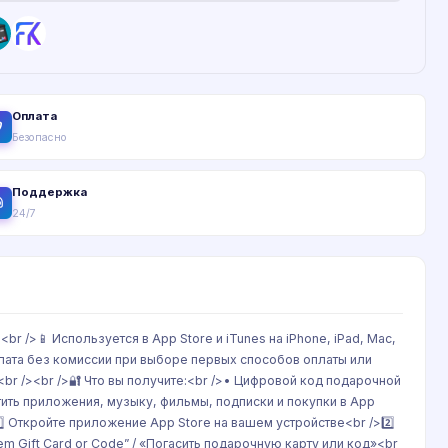
Оплата
Безопасно
Поддержка
24/7
<br />📱 Используется в App Store и iTunes на iPhone, iPad, Mac,
плата без комиссии при выборе первых способов оплаты или
br /><br />🔐 Что вы получите:<br />• Цифровой код подарочной
тить приложения, музыку, фильмы, подписки и покупки в App
>1️⃣ Откройте приложение App Store на вашем устройстве<br />2️⃣
m Gift Card or Code” / «Погасить подарочную карту или код»<br