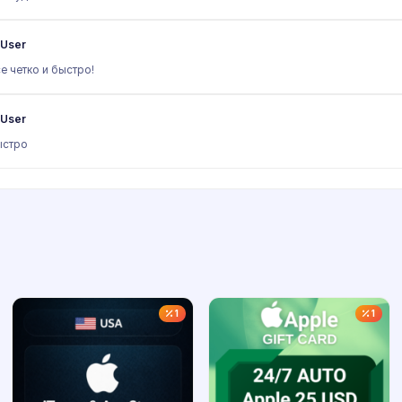
User
е четко и быстро!
User
ыстро
1
1