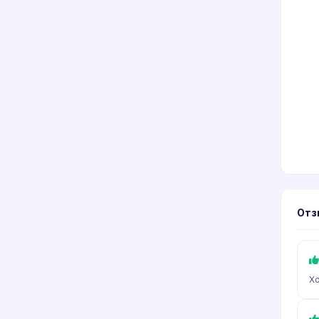
Отз
Х