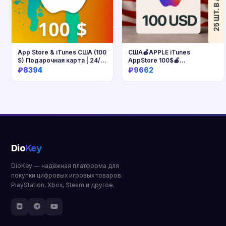
App Store & iTunes США (100
США🍎APPLE iTunes
$) Подарочная карта | 24/7
AppStore 100$🍎
Автодоставка
Подарочная карта оплат
₽8394
₽9662
Купить
Купить
Dio
Key
DioKey — надёжная платформа для
покупки цифровых игровых товаров.
PlayStation, Xbox, Steam и другое.