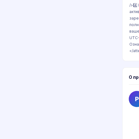
/>4️
акти
заре
полн
ваше
UTC+
Озна
</att
О п
P