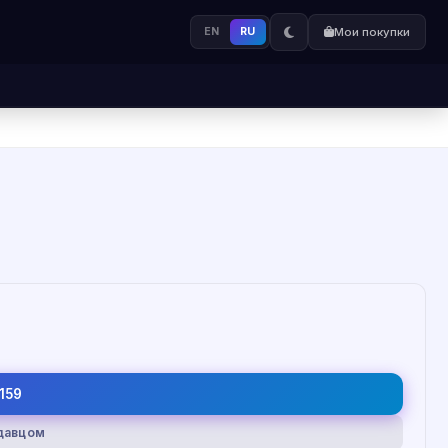
EN
RU
Мои покупки
159
одавцом