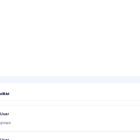
ывы
User
орошо
User