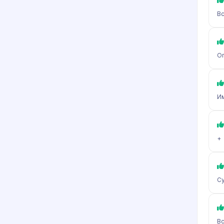
Вс
Ог
Им
+
С
Вс