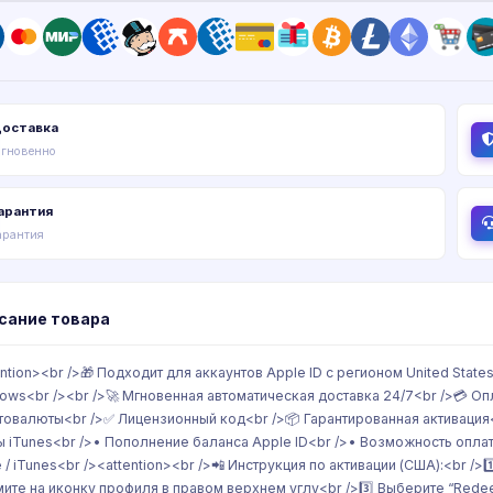
оставка
гновенно
арантия
арантия
сание товара
ention><br />🎁 Подходит для аккаунтов Apple ID с регионом United States
ows<br /><br />🚀 Мгновенная автоматическая доставка 24/7<br />💳 О
товалюты<br />✅ Лицензионный код<br />📦 Гарантированная активация<
ы iTunes<br />• Пополнение баланса Apple ID<br />• Возможность опла
e / iTunes<br /><attention><br />📲 Инструкция по активации (США):<br /
ите на иконку профиля в правом верхнем углу<br />3️⃣ Выберите “Redee